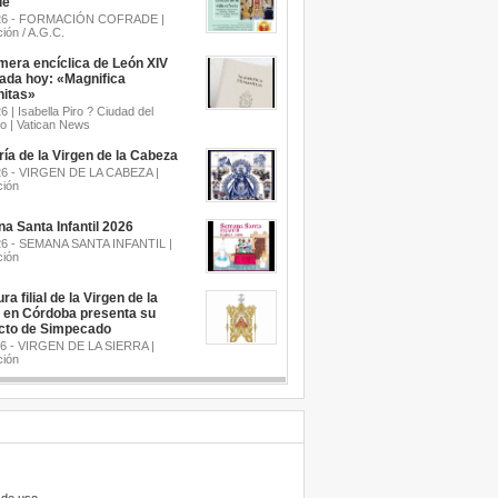
de
.26 - FORMACIÓN COFRADE |
ión / A.G.C.
mera encíclica de León XIV
cada hoy: «Magnifica
itas»
6 | Isabella Piro ? Ciudad del
o | Vatican News
a de la Virgen de la Cabeza
26 - VIRGEN DE LA CABEZA |
ión
a Santa Infantil 2026
26 - SEMANA SANTA INFANTIL |
ión
ra filial de la Virgen de la
a en Córdoba presenta su
cto de Simpecado
26 - VIRGEN DE LA SIERRA |
ión