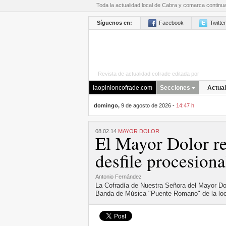
Toda la actualidad local de Cabra y comarca continu
Síguenos en:
Facebook
Twitter
Revista de actualidad cofrade editada por
La Opini
laopinioncofrade.com
Secciones
Actual
domingo,
9 de agosto de 2026 -
14:47 h
08.02.14
MAYOR DOLOR
El Mayor Dolor re
desfile procesiona
Antonio Fernández
La Cofradía de Nuestra Señora del Mayor Dol
Banda de Música "Puente Romano" de la loca