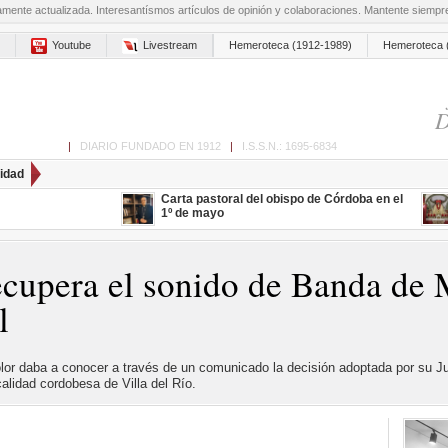
amente actualizada. Interesantísmos artículos de opinión y colaboraciones. Mantente siemp
Youtube
Livestream
Hemeroteca (1912-1989)
Hemeroteca 
D
ón de Cabra
|
DIARIO FUNDADO EN 1912
|
I.S.S.N.: 1695-6834
idad
Carta pastoral del obispo de Córdoba en el
1º de mayo
cupera el sonido de Banda de 
l
or daba a conocer a través de un comunicado la decisión adoptada por su Jun
lidad cordobesa de Villa del Río.