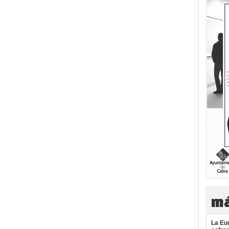
má
La Euc