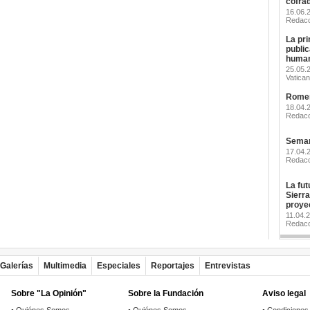
cofra
16.06
Redacc
La pri
publi
human
25.05.2
Vatican
Romerí
18.04.
Redacc
Seman
17.04.
Redacc
La futu
Sierr
proye
11.04.
Redacc
Galerías
Multimedia
Especiales
Reportajes
Entrevistas
Sobre "La Opinión"
Sobre la Fundación
Aviso legal