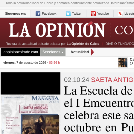
Toda la actualidad local de Cabra y comarca continuamente actualizada. Interesantísmo
Síguenos en:
Facebook
Twitter
Youtube
Lives
Revista de actualidad cofrade editada por
La Opinión de Cabra
|
DIARIO FUNDADO
laopinioncofrade.com
Secciones
Actualidad
Ca
viernes,
7 de agosto de 2026 -
03:56 h
1º
02.10.24
SAETA ANTI
La Escuela de 
el I Emcuentr
celebra este s
octubre en Pu