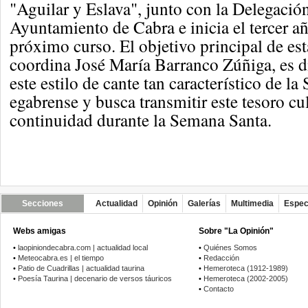
"Aguilar y Eslava", junto con la Delegació
Ayuntamiento de Cabra e inicia el tercer a
próximo curso. El objetivo principal de est
coordina José María Barranco Zúñiga, es di
este estilo de cante tan característico de l
egabrense y busca transmitir este tesoro cu
continuidad durante la Semana Santa.
Secciones
Actualidad
Opinión
Galerías
Multimedia
Espec
Webs amigas
Sobre "La Opinión"
•
laopiniondecabra.com | actualidad local
•
Quiénes Somos
•
Meteocabra.es | el tiempo
•
Redacción
•
Patio de Cuadrillas | actualidad taurina
•
Hemeroteca (1912-1989)
•
Poesía Taurina | decenario de versos táuricos
•
Hemeroteca (2002-2005)
•
Contacto