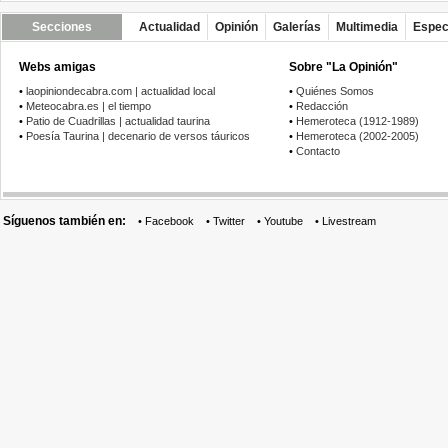
Secciones
Actualidad
Opinión
Galerías
Multimedia
Espec
Webs amigas
Sobre "La Opinión"
•
laopiniondecabra.com | actualidad local
•
Quiénes Somos
•
Meteocabra.es | el tiempo
•
Redacción
•
Patio de Cuadrillas | actualidad taurina
•
Hemeroteca (1912-1989)
•
Poesía Taurina | decenario de versos táuricos
•
Hemeroteca (2002-2005)
•
Contacto
Síguenos también en:
•
Facebook
•
Twitter
•
Youtube
•
Livestream