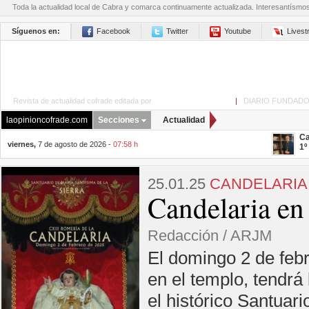
Toda la actualidad local de Cabra y comarca continuamente actualizada. Interesantísmo
Síguenos en:
Facebook
Twitter
Youtube
Lives
Revista de actualidad cofrade editada por
La Opinión de Cabra
|
DIARIO FUNDADO
laopinioncofrade.com
Secciones
Actualidad
Ca
viernes,
7 de agosto de 2026 -
07:58 h
1º
25.01.25
CANDELARIA
Candelaria en 
Redacción / ARJM
El domingo 2 de febr
en el templo, tendrá 
el histórico Santuar