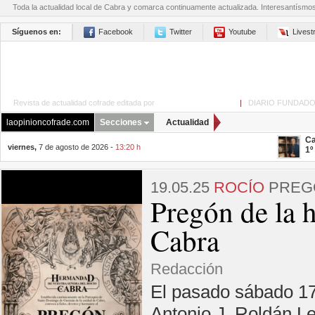
Toda la actualidad local de Cabra y comarca continuamente actualizada. Interesantísmo
Síguenos en:
Facebook
Twitter
Youtube
Lives
Revista de actualidad cofrade editada por
La Opinión de Cabra
|
DIARIO FUNDADO
laopinioncofrade.com
Secciones
Actualidad
Ca
viernes,
7 de agosto de 2026 -
13:20 h
1º
19.05.25
ROCÍO
PREGÓ
Pregón de la h
Cabra
Redacción
El pasado sábado 17
Antonio J. Roldán Le