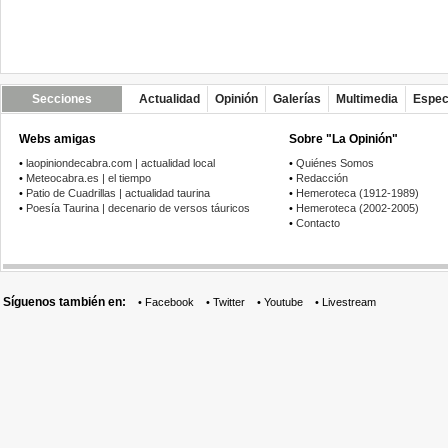
Secciones
Actualidad
Opinión
Galerías
Multimedia
Espec
Webs amigas
Sobre "La Opinión"
•
laopiniondecabra.com | actualidad local
•
Quiénes Somos
•
Meteocabra.es | el tiempo
•
Redacción
•
Patio de Cuadrillas | actualidad taurina
•
Hemeroteca (1912-1989)
•
Poesía Taurina | decenario de versos táuricos
•
Hemeroteca (2002-2005)
•
Contacto
Síguenos también en:
•
Facebook
•
Twitter
•
Youtube
•
Livestream