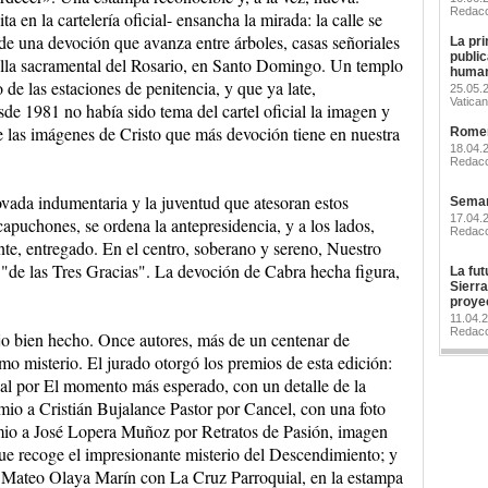
Redacc
a en la cartelería oficial- ensancha la mirada: la calle se
de una devoción que avanza entre árboles, casas señoriales
La pri
publi
apilla sacramental del Rosario, en Santo Domingo. Un templo
human
de las estaciones de penitencia, y que ya late,
25.05.2
Vatican
de 1981 no había sido tema del cartel oficial la imagen y
e las imágenes de Cristo que más devoción tiene en nuestra
Romerí
18.04.
Redacc
ovada indumentaria y la juventud que atesoran estos
Seman
17.04.
apuchones, se ordena la antepresidencia, y a los lados,
Redacc
nte, entregado. En el centro, soberano y sereno, Nuestro
 "de las Tres Gracias". La devoción de Cabra hecha figura,
La futu
Sierr
proye
11.04.
Redacc
ajo bien hecho. Once autores, más de un centenar de
smo misterio. El jurado otorgó los premios de esta edición:
al por El momento más esperado, con un detalle de la
emio a Cristián Bujalance Pastor por Cancel, con una foto
emio a José Lopera Muñoz por Retratos de Pasión, imagen
que recoge el impresionante misterio del Descendimiento; y
a Mateo Olaya Marín con La Cruz Parroquial, en la estampa