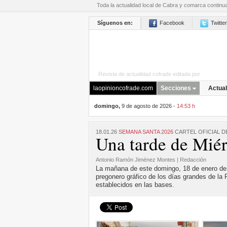
Toda la actualidad local de Cabra y comarca continu
Síguenos en:
Facebook
Twitter
Revista de actualidad cofrade editada por
La Opini
laopinioncofrade.com
Secciones
Actual
domingo,
9 de agosto de 2026 -
14:53 h
18.01.26
SEMANA SANTA 2026
CARTEL OFICIAL D
Una tarde de Miér
Antonio Ramón Jiménez Montes | Redacción
La mañana de este domingo, 18 de enero de 2
pregonero gráfico de los días grandes de la
establecidos en las bases.