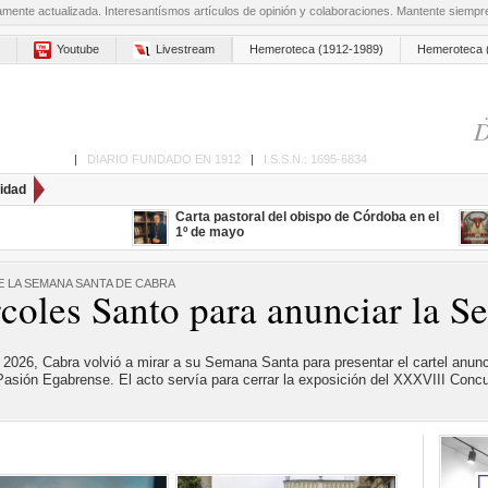
amente actualizada. Interesantísmos artículos de opinión y colaboraciones. Mantente siemp
Youtube
Livestream
Hemeroteca (1912-1989)
Hemeroteca 
D
ón de Cabra
|
DIARIO FUNDADO EN 1912
|
I.S.S.N.: 1695-6834
idad
Carta pastoral del obispo de Córdoba en el
1º de mayo
E LA SEMANA SANTA DE CABRA
coles Santo para anunciar la S
026, Cabra volvió a mirar a su Semana Santa para presentar el cartel anunci
 Pasión Egabrense. El acto servía para cerrar la exposición del XXXVIII Conc