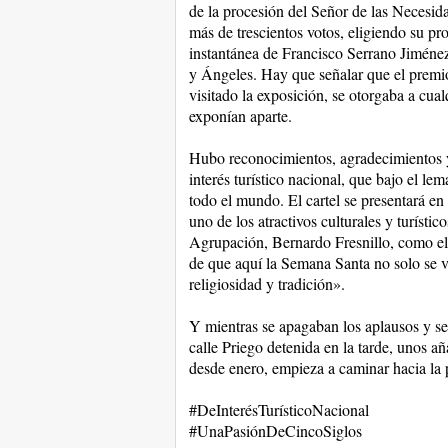
de la procesión del Señor de las Necesida
más de trescientos votos, eligiendo su pro
instantánea de Francisco Serrano Jiménez
y Ángeles. Hay que señalar que el premio
visitado la exposición, se otorgaba a cual
exponían aparte.
Hubo reconocimientos, agradecimientos 
interés turístico nacional, que bajo el l
todo el mundo. El cartel se presentará 
uno de los atractivos culturales y turísti
Agrupación, Bernardo Fresnillo, como el
de que aquí la Semana Santa no solo se vi
religiosidad y tradición».
Y mientras se apagaban los aplausos y se 
calle Priego detenida en la tarde, unos a
desde enero, empieza a caminar hacia la
#DeInterésTurísticoNacional
#UnaPasiónDeCincoSiglos