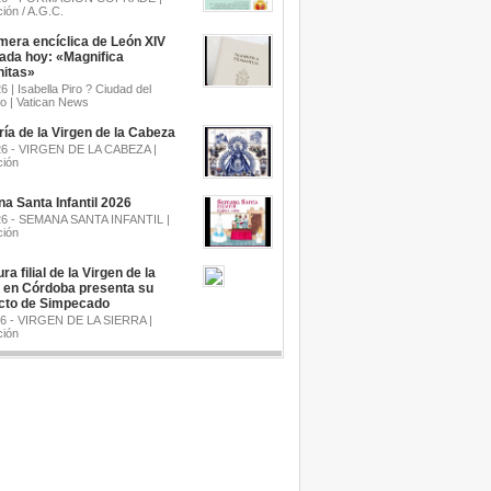
ión / A.G.C.
mera encíclica de León XIV
cada hoy: «Magnifica
itas»
6 | Isabella Piro ? Ciudad del
o | Vatican News
a de la Virgen de la Cabeza
26 - VIRGEN DE LA CABEZA |
ión
a Santa Infantil 2026
26 - SEMANA SANTA INFANTIL |
ión
ra filial de la Virgen de la
a en Córdoba presenta su
cto de Simpecado
26 - VIRGEN DE LA SIERRA |
ión