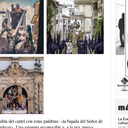
má
La Euc
abla del cartel con estas palabras: «la bajada del Señor de
cofra
tardecer». Una estampa reconocible y, a la vez, nueva.
16.06