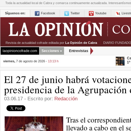
Toda la actualidad local de Cabra y comarca continuamente actualizada. Interesantísmo
Síguenos en:
Facebook
Twitter
Youtube
Lives
Revista de actualidad cofrade editada por
La Opinión de Cabra
|
DIARIO FUNDADO
laopinioncofrade.com
Secciones
Entrevistas
Ca
viernes,
7 de agosto de 2026 -
13:13 h
1º
El 27 de junio habrá votacione
presidencia de la Agrupación 
03.06.17 - Escrito por:
Redacción
Tras el correspondient
llevado a cabo en el 