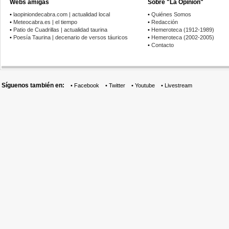
Webs amigas
Sobre "La Opinión"
•
laopiniondecabra.com | actualidad local
•
Quiénes Somos
•
Meteocabra.es | el tiempo
•
Redacción
•
Patio de Cuadrillas | actualidad taurina
•
Hemeroteca (1912-1989)
•
Poesía Taurina | decenario de versos táuricos
•
Hemeroteca (2002-2005)
•
Contacto
Síguenos también en:
•
Facebook
•
Twitter
•
Youtube
•
Livestream