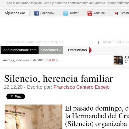
Toda la actualidad local de Cabra y comarca continuamente actualizada. Interesantísmo
Síguenos en:
Facebook
Twitter
Youtube
Lives
Revista de actualidad cofrade editada por
La Opinión de Cabra
|
DIARIO FUNDADO
laopinioncofrade.com
Secciones
Entrevistas
Ca
viernes,
7 de agosto de 2026 -
18:40 h
1º
Silencio, herencia familiar
22.12.20 - Escrito por:
Francisco Cantero Espejo
El pasado domingo, c
la Hermandad del Cri
(Silencio) organizaba