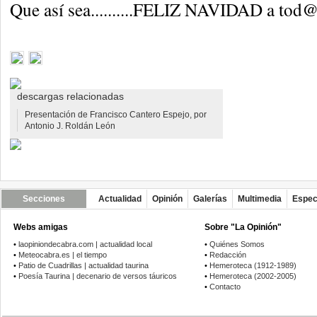
Que así sea..........FELIZ NAVIDAD a tod
descargas relacionadas
Presentación de Francisco Cantero Espejo, por
Antonio J. Roldán León
Secciones
Actualidad
Opinión
Galerías
Multimedia
Espec
Webs amigas
Sobre "La Opinión"
•
laopiniondecabra.com | actualidad local
•
Quiénes Somos
•
Meteocabra.es | el tiempo
•
Redacción
•
Patio de Cuadrillas | actualidad taurina
•
Hemeroteca (1912-1989)
•
Poesía Taurina | decenario de versos táuricos
•
Hemeroteca (2002-2005)
•
Contacto