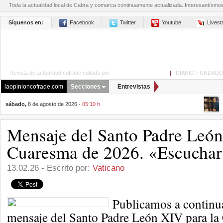
Toda la actualidad local de Cabra y comarca continuamente actualizada. Interesantísmo
Síguenos en:
Facebook
Twitter
Youtube
Lives
Revista de actualidad cofrade editada por
La Opinión de Cabra
|
DIARIO FUNDADO
laopinioncofrade.com
Secciones
Entrevistas
sábado,
8 de agosto de 2026 -
05:10 h
Mensaje del Santo Padre León
Cuaresma de 2026. «Escuchar
13.02.26 - Escrito por:
Vaticano
Publicamos a continua
mensaje del Santo Padre León XIV para l