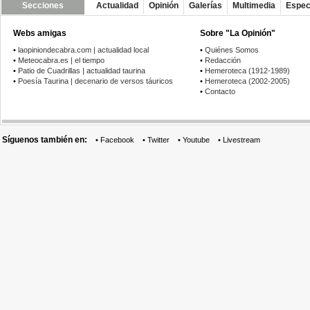
Secciones
Actualidad
Opinión
Galerías
Multimedia
Espec
Webs amigas
Sobre "La Opinión"
•
laopiniondecabra.com | actualidad local
•
Quiénes Somos
•
Meteocabra.es | el tiempo
•
Redacción
•
Patio de Cuadrillas | actualidad taurina
•
Hemeroteca (1912-1989)
•
Poesía Taurina | decenario de versos táuricos
•
Hemeroteca (2002-2005)
•
Contacto
Síguenos también en:
•
Facebook
•
Twitter
•
Youtube
•
Livestream