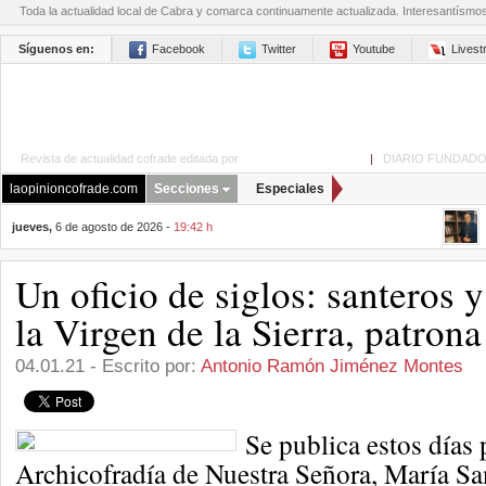
Toda la actualidad local de Cabra y comarca continuamente actualizada. Interesantísmo
Síguenos en:
Facebook
Twitter
Youtube
Lives
Revista de actualidad cofrade editada por
La Opinión de Cabra
|
DIARIO FUNDADO
laopinioncofrade.com
Secciones
Especiales
jueves,
6 de agosto de 2026 -
19:42 h
Un oficio de siglos: santeros y
la Virgen de la Sierra, patron
04.01.21 - Escrito por:
Antonio Ramón Jiménez Montes
Se publica estos días 
Archicofradía de Nuestra Señora, María San