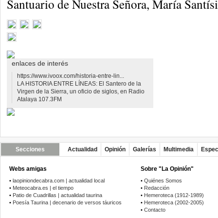
Santuario de Nuestra Señora, María Santísi
enlaces de interés
https://www.ivoox.com/historia-entre-lin...
LA HISTORIA ENTRE LÍNEAS: El Santero de la
Virgen de la Sierra, un oficio de siglos, en Radio
Atalaya 107.3FM
Secciones
Actualidad
Opinión
Galerías
Multimedia
Espec
Webs amigas
Sobre "La Opinión"
•
laopiniondecabra.com | actualidad local
•
Quiénes Somos
•
Meteocabra.es | el tiempo
•
Redacción
•
Patio de Cuadrillas | actualidad taurina
•
Hemeroteca (1912-1989)
•
Poesía Taurina | decenario de versos táuricos
•
Hemeroteca (2002-2005)
•
Contacto