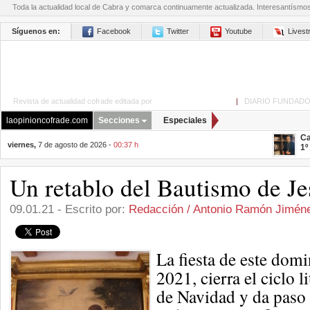
Toda la actualidad local de Cabra y comarca continuamente actualizada. Interesantísmo
Síguenos en:
Facebook
Twitter
Youtube
Lives
Revista de actualidad cofrade editada por
La Opinión de Cabra
|
DIARIO FUNDADO
laopinioncofrade.com
Secciones
Especiales
Ca
viernes,
7 de agosto de 2026 -
00:37 h
1º
Un retablo del Bautismo de J
09.01.21 - Escrito por:
Redacción / Antonio Ramón Jimén
La fiesta de este dom
2021, cierra el ciclo 
de Navidad y da paso 