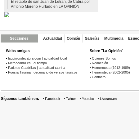
El retablo de san Juan de Letrán, de Cabra por
Antonio Moreno Hurtado en LA OPINIÓN
Secciones
Actualidad
Opinión
Galerías
Multimedia
Espec
Webs amigas
Sobre "La Opinión"
•
laopiniondecabra.com | actualidad local
•
Quiénes Somos
•
Meteocabra.es | el tiempo
•
Redacción
•
Patio de Cuadrillas | actualidad taurina
•
Hemeroteca (1912-1989)
•
Poesía Taurina | decenario de versos táuricos
•
Hemeroteca (2002-2005)
•
Contacto
Síguenos también en:
•
Facebook
•
Twitter
•
Youtube
•
Livestream