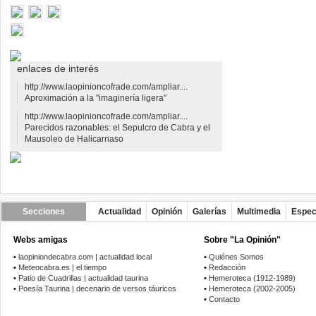
enlaces de interés
http://www.laopinioncofrade.com/ampliar....
Aproximación a la "imaginería ligera"
http://www.laopinioncofrade.com/ampliar....
Parecidos razonables: el Sepulcro de Cabra y el
Mausoleo de Halicarnaso
Secciones
Actualidad
Opinión
Galerías
Multimedia
Espec
Webs amigas
Sobre "La Opinión"
•
laopiniondecabra.com | actualidad local
•
Quiénes Somos
•
Meteocabra.es | el tiempo
•
Redacción
•
Patio de Cuadrillas | actualidad taurina
•
Hemeroteca (1912-1989)
•
Poesía Taurina | decenario de versos táuricos
•
Hemeroteca (2002-2005)
•
Contacto