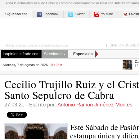
Toda la actualidad local de Cabra y comarca continuamente actualizada. Interesantísmo
Síguenos en:
Facebook
Twitter
Youtube
Lives
Revista de actualidad cofrade editada por
La Opinión de Cabra
|
DIARIO FUNDADO
laopinioncofrade.com
Secciones
Especiales
Ca
viernes,
7 de agosto de 2026 -
00:23 h
1º
Cecilio Trujillo Ruiz y el Cris
Santo Sepulcro de Cabra
27.03.21 - Escrito por:
Antonio Ramón Jiménez Montes
Este Sábado de Pasió
estampa única y difere