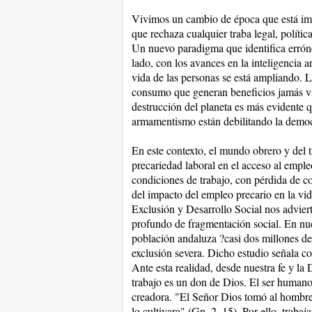
Vivimos un cambio de época que está i
que rechaza cualquier traba legal, políti
Un nuevo paradigma que identifica errónea
lado, con los avances en la inteligencia art
vida de las personas se está ampliando. 
consumo que generan beneficios jamás vi
destrucción del planeta es más evidente q
armamentismo están debilitando la democr
En este contexto, el mundo obrero y del t
precariedad laboral en el acceso al emple
condiciones de trabajo, con pérdida de co
del impacto del empleo precario en la vi
Exclusión y Desarrollo Social nos advier
profundo de fragmentación social. En nu
población andaluza ?casi dos millones de
exclusión severa. Dicho estudio señala co
Ante esta realidad, desde nuestra fe y la 
trabajo es un don de Dios. El ser humano 
creadora. "El Señor Dios tomó al hombre 
lo cultivara" (Gn. 2, 15). Por ello, traba