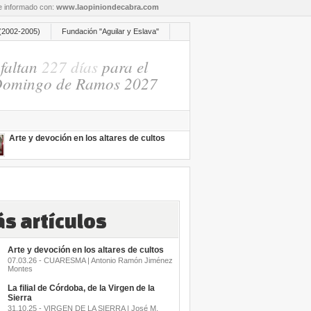
re informado con:
www.laopiniondecabra.com
(2002-2005)
Fundación "Aguilar y Eslava"
faltan
227 días
para el
omingo de Ramos 2027
Arte y devoción en los altares de cultos
s artículos
Arte y devoción en los altares de cultos
07.03.26 - CUARESMA | Antonio Ramón Jiménez
Montes
La filial de Córdoba, de la Virgen de la
Sierra
31.10.25 - VIRGEN DE LA SIERRA | José M.