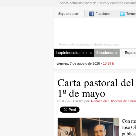
Toda la actualidad local de Cabra y comarca continu
Síguenos en:
Facebook
Twitter
Revista de actualidad cofrade editada por
La Opini
laopinioncofrade.com
Secciones
Espec
viernes,
7 de agosto de 2026 -
10:39 h
Carta pastoral de
1º de mayo
01.05.26 - Escrito por:
Redacción / Diócesis de Córd
Con mot
José Ob
publica