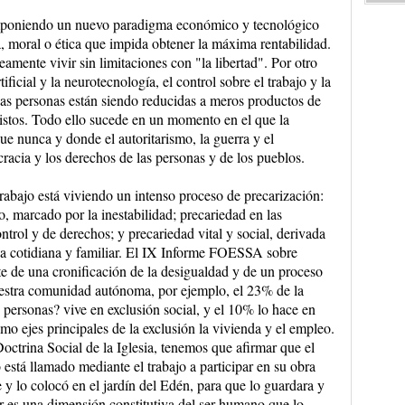
mponiendo un nuevo paradigma económico y tecnológico
ca, moral o ética que impida obtener la máxima rentabilidad.
mente vivir sin limitaciones con "la libertad". Por otro
ificial y la neurotecnología, el control sobre el trabajo y la
Las personas están siendo reducidas a meros productos de
stos. Todo ello sucede en un momento en el que la
ue nunca y donde el autoritarismo, la guerra y el
acia y los derechos de las personas y de los pueblos.
rabajo está viviendo un intenso proceso de precarización:
o, marcado por la inestabilidad; precariedad en las
ntrol y de derechos; y precariedad vital y social, derivada
da cotidiana y familiar. El IX Informe FOESSA sobre
te de una cronificación de la desigualdad y de un proceso
estra comunidad autónoma, por ejemplo, el 23% de la
 personas? vive en exclusión social, y el 10% lo hace en
mo ejes principales de la exclusión la vivienda y el empleo.
Doctrina Social de la Iglesia, tenemos que afirmar que el
está llamado mediante el trabajo a participar en su obra
y lo colocó en el jardín del Edén, para que lo guardara y
jar es una dimensión constitutiva del ser humano que lo