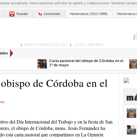
amente actualizada. Interesantísmos artículos de opinión y colaboraciones. Mantente siemp
Youtube
Livestream
Hemeroteca (1912-1989)
Hemeroteca 
D
ón de Cabra
|
DIARIO FUNDADO EN 1912
|
I.S.S.N.: 1695-6834
iales
Carta pastoral del obispo de Córdoba en el
1º de mayo
l obispo de Córdoba en el
má
oba
ivo del Día Internacional del Trabajo y en la fiesta de San
rero, el obispo de Córdoba, mons. Jesús Fernández ha
do esta carta pastoral que compartimos en La Opinión