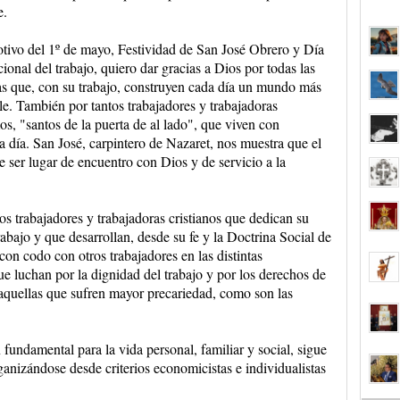
e.
ivo del 1º de mayo, Festividad de San José Obrero y Día
cional del trabajo, quiero dar gracias a Dios por todas las
s que, con su trabajo, construyen cada día un mundo más
le. También por tantos trabajadores y trabajadoras
s, "santos de la puerta de al lado", que viven con
da día. San José, carpintero de Nazaret, nos muestra que el
 ser lugar de encuentro con Dios y de servicio a la
s trabajadores y trabajadoras cristianos que dedican su
abajo y que desarrollan, desde su fe y la Doctrina Social de
con codo con otros trabajadores en las distintas
e luchan por la dignidad del trabajo y por los derechos de
 aquellas que sufren mayor precariedad, como son las
undamental para la vida personal, familiar y social, sigue
nizándose desde criterios economicistas e individualistas