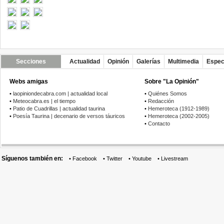
Secciones
Actualidad
Opinión
Galerías
Multimedia
Espec
Webs amigas
Sobre "La Opinión"
•
laopiniondecabra.com | actualidad local
•
Quiénes Somos
•
Meteocabra.es | el tiempo
•
Redacción
•
Patio de Cuadrillas | actualidad taurina
•
Hemeroteca (1912-1989)
•
Poesía Taurina | decenario de versos táuricos
•
Hemeroteca (2002-2005)
•
Contacto
Síguenos también en:
•
Facebook
•
Twitter
•
Youtube
•
Livestream