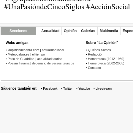
#UnaPasióndeCincoSiglos #AcciónSocial
Secciones
Actualidad
Opinión
Galerías
Multimedia
Espec
Webs amigas
Sobre "La Opinión"
•
laopiniondecabra.com | actualidad local
•
Quiénes Somos
•
Meteocabra.es | el tiempo
•
Redacción
•
Patio de Cuadrillas | actualidad taurina
•
Hemeroteca (1912-1989)
•
Poesía Taurina | decenario de versos táuricos
•
Hemeroteca (2002-2005)
•
Contacto
Síguenos también en:
•
Facebook
•
Twitter
•
Youtube
•
Livestream