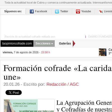
Toda la actualidad local de Cabra y comarca continuamente actualizada. Interesantísmo
Síguenos en:
Facebook
Twitter
Youtube
Lives
Revista de actualidad cofrade editada por
La Opinión de Cabra
|
DIARIO FUNDADO
laopinioncofrade.com
Secciones
Galerías
Ca
viernes,
7 de agosto de 2026 -
15:58 h
1º
Formación cofrade «La carida
une»
20.01.26 - Escrito por:
Redacción / AGC
La Agrupación Gener
y Cofradías de nuestr