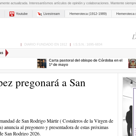
amente actualizada. Interesantísmos artículos de opinión y colaboraciones. Mantente siemp
Youtube
Livestream
Hemeroteca (1912-1989)
Hemeroteca 
D
ón de Cabra
|
DIARIO FUNDADO EN 1912
|
I.S.S.N.: 1695-6834
as
Carta pastoral del obispo de Córdoba en el
1º de mayo
ez pregonará a San
andad de San Rodrigo Mártir ( Costaleros de la Virgen de
ra) anuncia al pregonero y presentadora de estas próximas
 de San Rodrigo 2026.