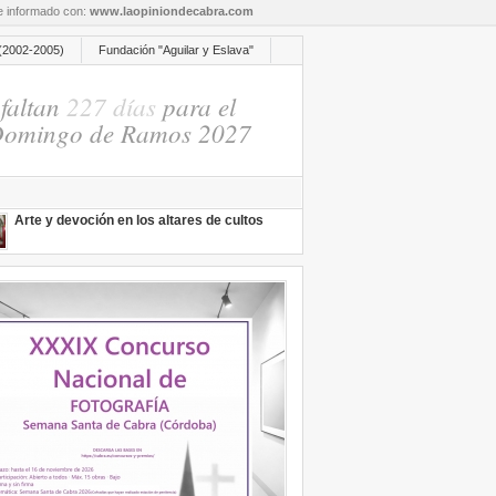
re informado con:
www.laopiniondecabra.com
(2002-2005)
Fundación "Aguilar y Eslava"
faltan
227 días
para el
omingo de Ramos 2027
Arte y devoción en los altares de cultos