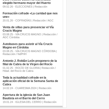
elegido hermano mayor del Huerto
09.02.26 - ELECCIONES | Redacción
Formación cofrade «La caridad que nos
une»
20.01.26 - COFRADÍAS | Redacción / AGC
Venta de sillas para presenciar el Vía
Crucis Magno
03.08.25 - VÍA CRUCIS MAGNO | Redacción /
AGC Córdoba
Autobuses para asistir al Vía Crucis
Magno en Córdoba
03.08.25 - VÍA CRUCIS MAGNO CÓRDOBA |
Redacción / NdPHH
Antonio J. Roldán León pregonero de la
filial de Cabra de la Virgen del Rocío
01.02.25 - ROCÍO DE GLORIA | Redacción /
Hdad. del Rocío de Cabra
Toda la actualidad cofrade en la
aplicación oficial de la Semana Santa de
Cabra
14.02.24 - CUARESMA 2024 | Redacción
Apertura de la iglesia de San Juan
Bautista en el Barrio del Cerro
19.01.24 - IGLESIA DEL CERRO | Redacción