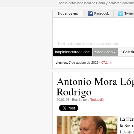
Toda la actualidad local de Cabra y comarca continu
Síguenos en:
Facebook
Twitter
Revista de actualidad cofrade editada por
La Opini
laopinioncofrade.com
Secciones
Galerí
viernes,
7 de agosto de 2026 -
07:14 h
Antonio Mora Lóp
Rodrigo
20.01.26 - Escrito por:
Redacción
La Herm
la Sier
fiestas