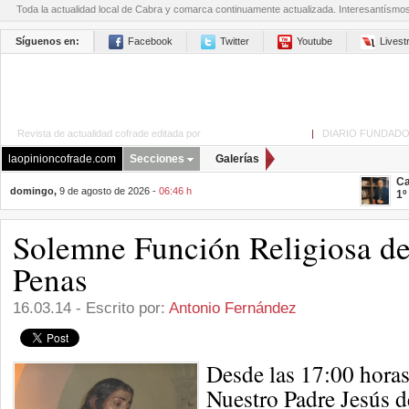
Toda la actualidad local de Cabra y comarca continuamente actualizada. Interesantísmo
Síguenos en:
Facebook
Twitter
Youtube
Lives
Revista de actualidad cofrade editada por
La Opinión de Cabra
|
DIARIO FUNDADO
laopinioncofrade.com
Secciones
Galerías
Ca
domingo,
9 de agosto de 2026 -
06:46 h
1º
Solemne Función Religiosa de 
Penas
16.03.14 - Escrito por:
Antonio Fernández
Desde las 17:00 horas
Nuestro Padre Jesús de