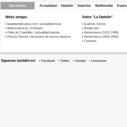
Secciones
Actualidad
Opinión
Galerías
Multimedia
Espec
Webs amigas
Sobre "La Opinión"
•
laopiniondecabra.com | actualidad local
•
Quiénes Somos
•
Meteocabra.es | el tiempo
•
Redacción
•
Patio de Cuadrillas | actualidad taurina
•
Hemeroteca (1912-1989)
•
Poesía Taurina | decenario de versos táuricos
•
Hemeroteca (2002-2005)
•
Contacto
Síguenos también en:
•
Facebook
•
Twitter
•
Youtube
•
Livestream