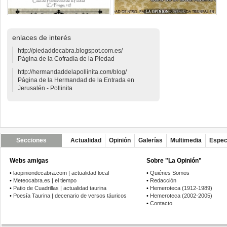
enlaces de interés
http://piedaddecabra.blogspot.com.es/
Página de la Cofradía de la Piedad
http://hermandaddelapollinita.com/blog/
Página de la Hermandad de la Entrada en
Jerusalén - Pollinita
Secciones
Actualidad
Opinión
Galerías
Multimedia
Espec
Webs amigas
Sobre "La Opinión"
•
laopiniondecabra.com | actualidad local
•
Quiénes Somos
•
Meteocabra.es | el tiempo
•
Redacción
•
Patio de Cuadrillas | actualidad taurina
•
Hemeroteca (1912-1989)
•
Poesía Taurina | decenario de versos táuricos
•
Hemeroteca (2002-2005)
•
Contacto