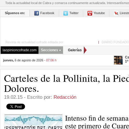
Toda la actualidad local de Cabra y comarca continuamente actualizada. Interesantísmo
Síguenos en:
Facebook
Twitter
Youtube
Lives
Revista de actualidad cofrade editada por
La Opinión de Cabra
|
DIARIO FUNDADO
laopinioncofrade.com
Secciones
Galerías
Ca
jueves,
6 de agosto de 2026 -
07:06 h
1º
Carteles de la Pollinita, la Pie
Dolores.
19.02.15 - Escrito por:
Redacción
Intenso fin de semana
este primero de Cuare