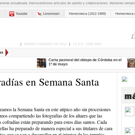
amente actualizada. Interesantísmos artículos de opinión y colaboraciones. Mantente siemp
Youtube
Livestream
Hemeroteca (1912-1989)
Hemeroteca 
D
ón de Cabra
|
DIARIO FUNDADO EN 1912
|
I.S.S.N.: 1695-6834
as
Carta pastoral del obispo de Córdoba en el
1º de mayo
fradías en Semana Santa
má
mos la Semana Santa en este atípico año sin procesiones
emos compartiendo las fotografías de los altares que las
as cofradías están preparando para estos días santos. Cada
ellas ha preparado de manera especial a sus titulares de cara
ctos que se van a desarrollar en el interior de los templos.