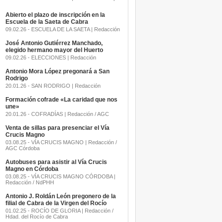
Abierto el plazo de inscripción en la
Escuela de la Saeta de Cabra
09.02.26 - ESCUELA DE LA SAETA | Redacción
José Antonio Gutiérrez Manchado,
elegido hermano mayor del Huerto
09.02.26 - ELECCIONES | Redacción
Antonio Mora López pregonará a San
Rodrigo
20.01.26 - SAN RODRIGO | Redacción
Formación cofrade «La caridad que nos
une»
20.01.26 - COFRADÍAS | Redacción / AGC
Venta de sillas para presenciar el Vía
Crucis Magno
03.08.25 - VÍA CRUCIS MAGNO | Redacción /
AGC Córdoba
Autobuses para asistir al Vía Crucis
Magno en Córdoba
03.08.25 - VÍA CRUCIS MAGNO CÓRDOBA |
Redacción / NdPHH
Antonio J. Roldán León pregonero de la
filial de Cabra de la Virgen del Rocío
01.02.25 - ROCÍO DE GLORIA | Redacción /
Hdad. del Rocío de Cabra