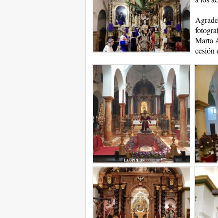
Agradec
fotogra
Marta A
cesión 