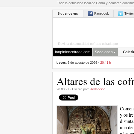
Toda la actualidad local de Cabra y comarca continu
Síguenos en:
Facebook
Twitter
Revista de actualidad cofrade editada por
La Opini
laopinioncofrade.com
Secciones
Galerí
jueves,
6 de agosto de 2026 -
20:41 h
Altares de las co
28.03.21 - Escrito por:
Redacción
Comenza
y os ir
distint
una de 
a los a