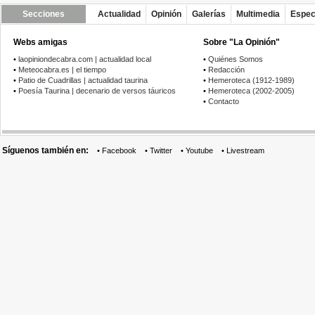
Secciones
Actualidad
Opinión
Galerías
Multimedia
Espec
Webs amigas
Sobre "La Opinión"
•
laopiniondecabra.com | actualidad local
•
Quiénes Somos
•
Meteocabra.es | el tiempo
•
Redacción
•
Patio de Cuadrillas | actualidad taurina
•
Hemeroteca (1912-1989)
•
Poesía Taurina | decenario de versos táuricos
•
Hemeroteca (2002-2005)
•
Contacto
Síguenos también en:
•
Facebook
•
Twitter
•
Youtube
•
Livestream