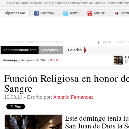
Toda la actualidad local de Cabra y comarca continuamente actualizada. Interesantísmo
Síguenos en:
Facebook
Twitter
Youtube
Lives
Revista de actualidad cofrade editada por
La Opinión de Cabra
|
DIARIO FUNDADO
laopinioncofrade.com
Secciones
Galerías
Ca
domingo,
9 de agosto de 2026 -
08:50 h
1º
Función Religiosa en honor de
Sangre
10.03.14 - Escrito por:
Antonio Fernández
Este domingo tenía lug
San Juan de Dios la 