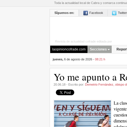
Toda la actualidad local de Cabra y comarca continu
Síguenos en:
Facebook
Twitter
Revista de actualidad cofrade editada por
La Opini
laopinioncofrade.com
Secciones
Repor
jueves,
6 de agosto de 2026 -
08:21 h
Yo me apunto a R
20.06.18 - Escrito por:
Demetrio Fernández, obispo 
La clas
vigente
cuestio
dimensi
adolesc