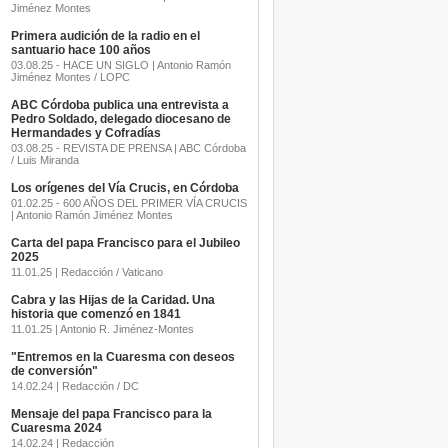
Jiménez Montes
Primera audición de la radio en el
santuario hace 100 años
03.08.25 - HACE UN SIGLO | Antonio Ramón
Jiménez Montes / LOPC
ABC Córdoba publica una entrevista a
Pedro Soldado, delegado diocesano de
Hermandades y Cofradías
03.08.25 - REVISTA DE PRENSA | ABC Córdoba
/ Luis Miranda
Los orígenes del Vía Crucis, en Córdoba
01.02.25 - 600 AÑOS DEL PRIMER VÍA CRUCIS
| Antonio Ramón Jiménez Montes
Carta del papa Francisco para el Jubileo
2025
11.01.25 | Redacción / Vaticano
Cabra y las Hijas de la Caridad. Una
historia que comenzó en 1841
11.01.25 | Antonio R. Jiménez-Montes
"Entremos en la Cuaresma con deseos
de conversión"
14.02.24 | Redacción / DC
Mensaje del papa Francisco para la
Cuaresma 2024
14.02.24 | Redacción