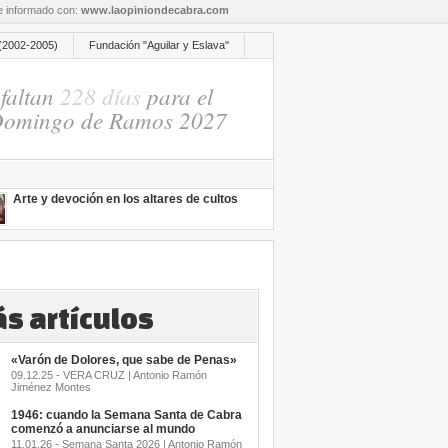
re informado con:
www.laopiniondecabra.com
(2002-2005)
Fundación "Aguilar y Eslava"
faltan
228 días
para el
omingo de Ramos 2027
Arte y devoción en los altares de cultos
s artículos
«Varón de Dolores, que sabe de Penas»
09.12.25 - VERA CRUZ | Antonio Ramón
Jiménez Montes
1946: cuando la Semana Santa de Cabra
comenzó a anunciarse al mundo
11.01.26 - Semana Santa 2026 | Antonio Ramón