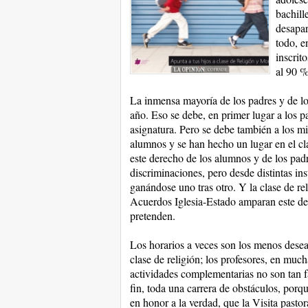
bachill
desapar
todo, e
inscrit
al 90 %
La inmensa mayoría de los padres y de lo
año. Eso se debe, en primer lugar a los pa
asignatura. Pero se debe también a los mi
alumnos y se han hecho un lugar en el cl
este derecho de los alumnos y de los padr
discriminaciones, pero desde distintas in
ganándose uno tras otro. Y la clase de re
Acuerdos Iglesia-Estado amparan este der
pretenden.
Los horarios a veces son los menos desea
clase de religión; los profesores, en mu
actividades complementarias no son tan f
fin, toda una carrera de obstáculos, porque
en honor a la verdad, que la Visita pastora