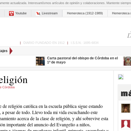
amente actualizada. Interesantísmos artículos de opinión y colaboraciones. Mantente siemp
Youtube
Livestream
Hemeroteca (1912-1989)
Hemeroteca 
D
ón de Cabra
|
DIARIO FUNDADO EN 1912
|
I.S.S.N.: 1695-6834
tajes
Carta pastoral del obispo de Córdoba en el
1º de mayo
eligión
de Córdoba
má
e de religión católica en la escuela pública sigue estando
, a pesar de todo. Llevo toda mi vida escuchando este
namiento acerca de la clase de religión, y ahí sobrevive esta
ón importante del anuncio del Evangelio a niños,
ente y jóvenes de enseñanza infantil, primaria, secundaria y