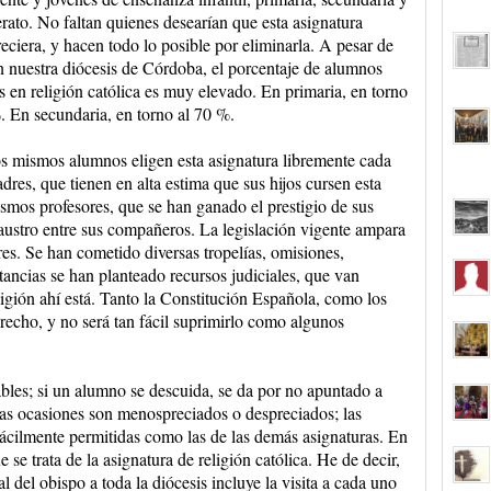
erato. No faltan quienes desearían que esta asignatura
eciera, y hacen todo lo posible por eliminarla. A pesar de
n nuestra diócesis de Córdoba, el porcentaje de alumnos
os en religión católica es muy elevado. En primaria, en torno
. En secundaria, en torno al 70 %.
s mismos alumnos eligen esta asignatura libremente cada
dres, que tienen en alta estima que sus hijos cursen esta
smos profesores, que se han ganado el prestigio de sus
austro entre sus compañeros. La legislación vigente ampara
es. Se han cometido diversas tropelías, omisiones,
stancias se han planteado recursos judiciales, que van
ligión ahí está. Tanto la Constitución Española, como los
echo, y no será tan fácil suprimirlo como algunos
bles; si un alumno se descuida, se da por no apuntado a
chas ocasiones son menospreciados o despreciados; las
ácilmente permitidas como las de las demás asignaturas. En
 se trata de la asignatura de religión católica. He de decir,
l del obispo a toda la diócesis incluye la visita a cada uno