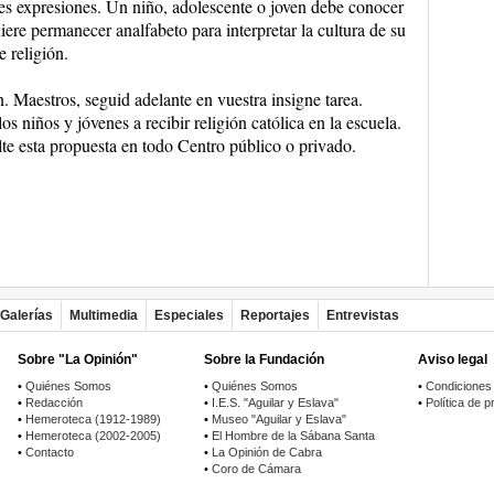
les expresiones. Un niño, adolescente o joven debe conocer
uiere permanecer analfabeto para interpretar la cultura de su
e religión.
n. Maestros, seguid adelante en vuestra insigne tarea.
 niños y jóvenes a recibir religión católica en la escuela.
lte esta propuesta en todo Centro público o privado.
Galerías
Multimedia
Especiales
Reportajes
Entrevistas
Sobre "La Opinión"
Sobre la Fundación
Aviso legal
•
Quiénes Somos
•
Quiénes Somos
•
Condiciones
•
Redacción
•
I.E.S. "Aguilar y Eslava"
•
Política de p
•
Hemeroteca (1912-1989)
•
Museo "Aguilar y Eslava"
•
Hemeroteca (2002-2005)
•
El Hombre de la Sábana Santa
•
Contacto
•
La Opinión de Cabra
•
Coro de Cámara