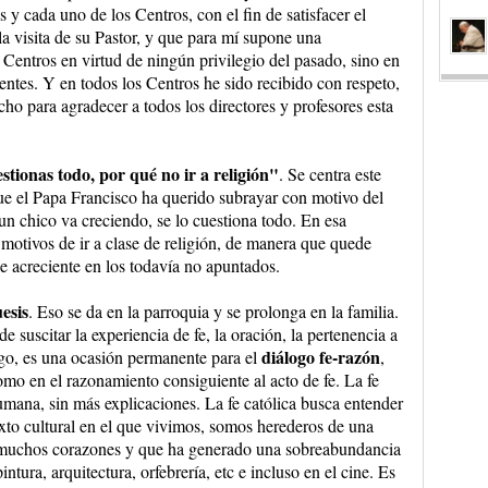
s y cada uno de los Centros, con el fin de satisfacer el
la visita de su Pastor, y que para mí supone una
 Centros en virtud de ningún privilegio del pasado, sino en
ntes. Y en todos los Centros he sido recibido con respeto,
ho para agradecer a todos los directores y profesores esta
estionas todo, por qué no ir a religión"
. Se centra este
ue el Papa Francisco ha querido subrayar con motivo del
n chico va creciendo, se lo cuestiona todo. En esa
s motivos de ir a clase de religión, de manera que quede
 se acreciente en los todavía no apuntados.
esis
. Eso se da en la parroquia y se prolonga en la familia.
e suscitar la experiencia de fe, la oración, la pertenencia a
diálogo fe-razón
argo, es una ocasión permanente para el
,
omo en el razonamiento consiguiente al acto de fe. La fe
umana, sin más explicaciones. La fe católica busca entender
xto cultural en el que vivimos, somos herederos de una
en muchos corazones y que ha generado una sobreabundancia
intura, arquitectura, orfebrería, etc e incluso en el cine. Es