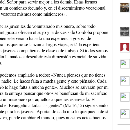
 del Señor para servir mejor a los demás. Estas formas
on un comienzo fecundo y, en el discernimiento vocacional,
de vosotros mismos como misioneros».
ncias juveniles de voluntariado misionero, sobre todo
 religiosos ofrecen el suyo y la diócesis de Córdoba propone
ién este verano ha sido una experiencia gozosa de
 los que no se lanzan a largos viajes, está la experiencia
os jóvenes compañeros de clase o de trabajo. Si todos somos
án llamados a descubrir esta dimensión esencial de su vida
a.
 podemos ampliarlo a todos: «Nunca pienses que no tienes
a nadie: Le haces falta a mucha gente y esto piénsalo. Cada
Yo le hago falta a mucha gente». Muchos se salvarán por mi
 la entrega pensar que otros se benefician de mi sacrificio.
í un misionero por aquellos a quienes es enviado. El
d el Evangelio a todas las gentes" (Mc 16,15) sigue siendo
te para los jóvenes. Aportando cada uno lo que pueda de sí
ive, puede cambiar el mundo, pues nuestros actos buenos