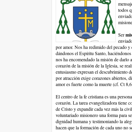
mensaje
todos q
enviado
misione
mis
Ser
enviado
por amor. Nos ha redimido del pecado y d
dándonos el Espíritu Santo, haciéndonos
nos ha encomendado la misión de darlo a 
corazón de la misión de la Iglesia, se real
entusiasmo expresan el descubrimiento del
por atracción exige corazones abiertos, d
amor es fuerte como la muerte (cf. Ct 8,6
El centro de la fe cristiana es una person
corazón. La tarea evangelizadora tiene c
de Cristo y expandir cada vez más la civ
voluntariado misionero una forma para se
dignidad humana y testimoniando la alegrí
hacen que la formación de cada uno no se