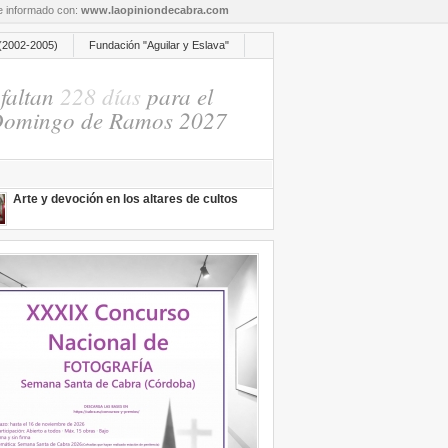
re informado con:
www.laopiniondecabra.com
(2002-2005)
Fundación "Aguilar y Eslava"
faltan
228 días
para el
omingo de Ramos 2027
Arte y devoción en los altares de cultos