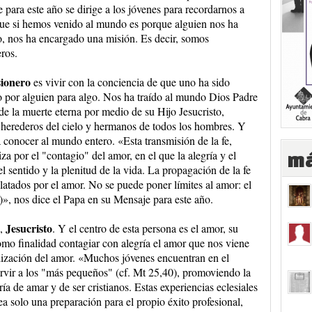
 para este año se dirige a los jóvenes para recordarnos a
ue si hemos venido al mundo es porque alguien nos ha
, nos ha encargado una misión. Es decir, somos
ros.
ionero
es vivir con la conciencia de que uno ha sido
 por alguien para algo. Nos ha traído al mundo Dios Padre
e la muerte eterna por medio de su Hijo Jesucristo,
 herederos del cielo y hermanos de todos los hombres. Y
conocer al mundo entero. «Esta transmisión de la fe,
iza por el "contagio" del amor, en el que la alegría y el
má
 sentido y la plenitud de la vida. La propagación de la fe
ilatados por el amor. No se puede poner límites al amor: el
)», nos dice el Papa en su Mensaje para este año.
Jesucristo
a,
. Y el centro de esta persona es el amor, su
omo finalidad contagiar con alegría el amor que nos viene
ilización del amor. «Muchos jóvenes encuentran en el
rvir a los "más pequeños" (cf. Mt 25,40), promoviendo la
a de amar y de ser cristianos. Estas experiencias eclesiales
a solo una preparación para el propio éxito profesional,