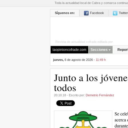
Toda la actualidad local de Cabra y comarca continu
Síguenos en:
Facebook
Twitter
Revista de actualidad cofrade editada por
La Opini
laopinioncofrade.com
Secciones
Repor
jueves,
6 de agosto de 2026 -
11:49 h
Junto a los jóvene
todos
20.10.18 - Escrito por:
Demetrio Fernández
Se cele
acerca 
durante