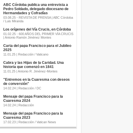
ABC Córdoba publica una entrevista a
Pedro Soldado, delegado diocesano de
Hermandades y Cofradías
03.08.25 - REVISTA DE PRENSA | ABC Córdoba
/ Luis Miranda
Los orígenes del Vía Crucis, en Córdoba
01.02.25 - 600 AÑOS DEL PRIMER VÍA CRUCIS
| Antonio Ramón Jiménez Montes
Carta del papa Francisco para el Jubileo
2025
11.01.25 | Redacción / Vaticano
Cabra y las Hijas de la Caridad. Una
historia que comenzó en 1841
11.01.25 | Antonio R. Jiménez-Montes
"Entremos en la Cuaresma con deseos
de conversión"
14.02.24 | Redacción / DC
Mensaje del papa Francisco para la
Cuaresma 2024
14.02.24 | Redacción
Mensaje del papa Francisco para la
Cuaresma 2023
17.02.23 | Redacción / Vatican News