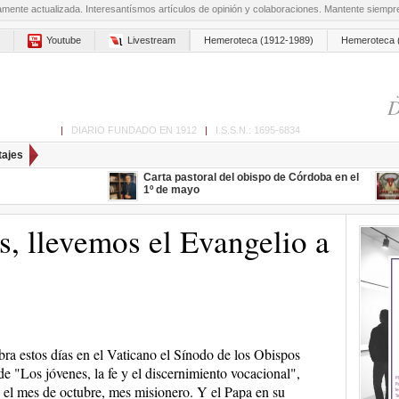
amente actualizada. Interesantísmos artículos de opinión y colaboraciones. Mantente siemp
Youtube
Livestream
Hemeroteca (1912-1989)
Hemeroteca 
D
ón de Cabra
|
DIARIO FUNDADO EN 1912
|
I.S.S.N.: 1695-6834
tajes
Carta pastoral del obispo de Córdoba en el
1º de mayo
s, llevemos el Evangelio a
bra estos días en el Vaticano el Sínodo de los Obispos
de "Los jóvenes, la fe y el discernimiento vocacional",
 el mes de octubre, mes misionero. Y el Papa en su