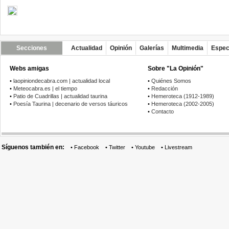
Secciones
Actualidad
Opinión
Galerías
Multimedia
Espec
Webs amigas
Sobre "La Opinión"
•
laopiniondecabra.com | actualidad local
•
Quiénes Somos
•
Meteocabra.es | el tiempo
•
Redacción
•
Patio de Cuadrillas | actualidad taurina
•
Hemeroteca (1912-1989)
•
Poesía Taurina | decenario de versos táuricos
•
Hemeroteca (2002-2005)
•
Contacto
Síguenos también en:
•
Facebook
•
Twitter
•
Youtube
•
Livestream