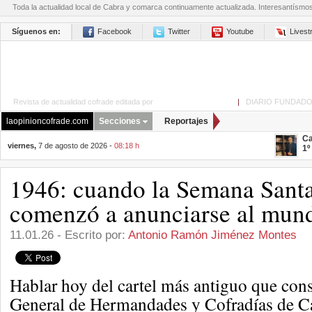
Toda la actualidad local de Cabra y comarca continuamente actualizada. Interesantísmo
Síguenos en:
Facebook
Twitter
Youtube
Lives
Revista de actualidad cofrade editada por
La Opinión de Cabra
|
DIARIO FUNDADO
laopinioncofrade.com
Secciones
Reportajes
Ca
viernes,
7 de agosto de 2026 -
08:18 h
1º
1946: cuando la Semana Sant
comenzó a anunciarse al mun
11.01.26 - Escrito por:
Antonio Ramón Jiménez Montes
Hablar hoy del cartel más antiguo que con
General de Hermandades y Cofradías de C