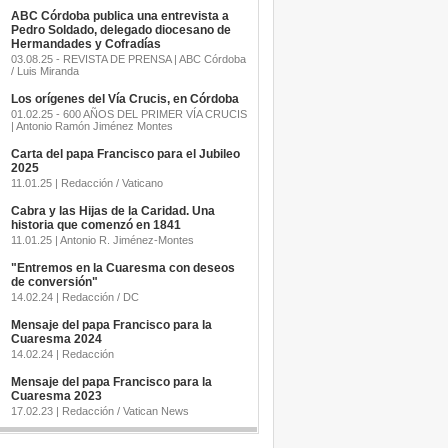
ABC Córdoba publica una entrevista a
Pedro Soldado, delegado diocesano de
Hermandades y Cofradías
03.08.25 - REVISTA DE PRENSA | ABC Córdoba
/ Luis Miranda
Los orígenes del Vía Crucis, en Córdoba
01.02.25 - 600 AÑOS DEL PRIMER VÍA CRUCIS
| Antonio Ramón Jiménez Montes
Carta del papa Francisco para el Jubileo
2025
11.01.25 | Redacción / Vaticano
Cabra y las Hijas de la Caridad. Una
historia que comenzó en 1841
11.01.25 | Antonio R. Jiménez-Montes
"Entremos en la Cuaresma con deseos
de conversión"
14.02.24 | Redacción / DC
Mensaje del papa Francisco para la
Cuaresma 2024
14.02.24 | Redacción
Mensaje del papa Francisco para la
Cuaresma 2023
17.02.23 | Redacción / Vatican News