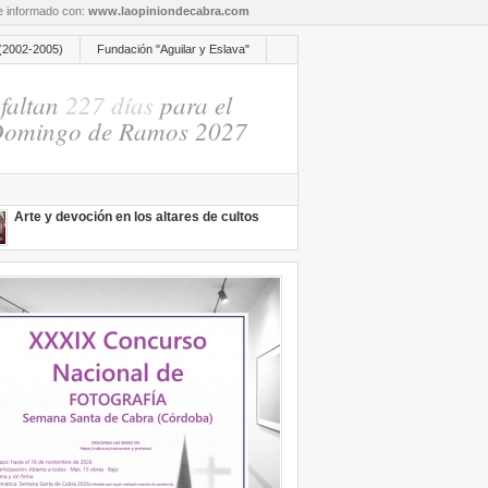
re informado con:
www.laopiniondecabra.com
(2002-2005)
Fundación "Aguilar y Eslava"
faltan
227 días
para el
omingo de Ramos 2027
Arte y devoción en los altares de cultos