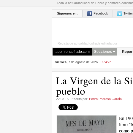
Toda la actualidad local de Cabra y comarca continu
Síguenos en:
Facebook
Twitter
Revista de actualidad cofrade editada por
La Opini
laopinioncofrade.com
Secciones
Repor
viernes,
7 de agosto de 2026 -
05:45 h
La Virgen de la Si
pueblo
22.08.15 - Escrito por:
Pedro Pedrosa García
En 1904
libro "
como pa