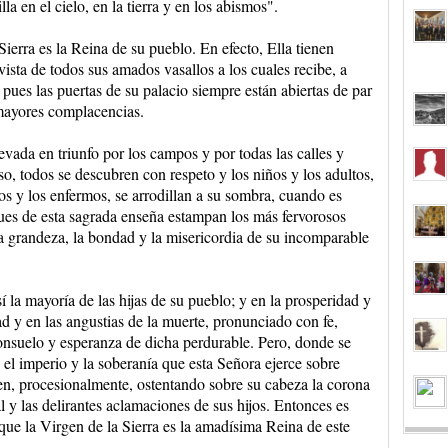
a en el cielo, en la tierra y en los abismos".
ierra es la Reina de su pueblo. En efecto, Ella tienen
vista de todos sus amados vasallos a los cuales recibe, a
pues las puertas de su palacio siempre están abiertas de par
s mayores complacencias.
evada en triunfo por los campos y por todas las calles y
o, todos se descubren con respeto y los niños y los adultos,
dos y los enfermos, se arrodillan a su sombra, cuando es
ues de esta sagrada enseña estampan los más fervorosos
la grandeza, la bondad y la misericordia de su incomparable
 la mayoría de las hijas de su pueblo; y en la prosperidad y
ad y en las angustias de la muerte, pronunciado con fe,
onsuelo y esperanza de dicha perdurable. Pero, donde se
 el imperio y la soberanía que esta Señora ejerce sobre
gen, procesionalmente, ostentando sobre su cabeza la corona
l y las delirantes aclamaciones de sus hijos. Entonces es
que la Virgen de la Sierra es la amadísima Reina de este