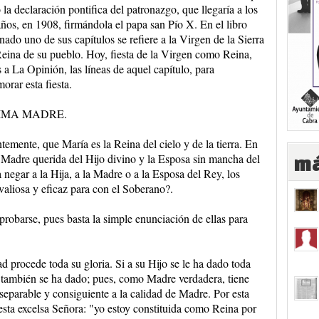
 la declaración pontifica del patronazgo, que llegaría a los
ños, en 1908, firmándola el papa san Pío X. En el libro
ado uno de sus capítulos se refiere a la Virgen de la Sierra
ina de su pueblo. Hoy, fiesta de la Virgen como Reina,
 a La Opinión, las líneas de aquel capítulo, para
rar esta fiesta.
SIMA MADRE.
ntemente, que María es la Reina del cielo y de la tierra. En
la Madre querida del Hijo divino y la Esposa sin mancha del
má
 negar a la Hija, a la Madre o a la Esposa del Rey, los
valiosa y eficaz para con el Soberano?.
robarse, pues basta la simple enunciación de ellas para
 procede toda su gloria. Si a su Hijo se le ha dado toda
lla también se ha dado; pues, como Madre verdadera, tiene
separable y consiguiente a la calidad de Madre. Por esta
esta excelsa Señora: "yo estoy constituida como Reina por