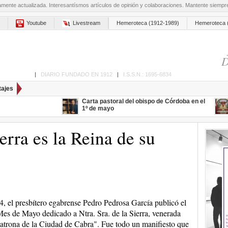
amente actualizada. Interesantísmos artículos de opinión y colaboraciones. Mantente siemp
Youtube
Livestream
Hemeroteca (1912-1989)
Hemeroteca 
D
ón de Cabra
|
DIARIO FUNDADO EN 1912
|
I.S.S.N.: 1695-6834
tajes
Carta pastoral del obispo de Córdoba en el
1º de mayo
erra es la Reina de su
, el presbítero egabrense Pedro Pedrosa García publicó el
Mes de Mayo dedicado a Ntra. Sra. de la Sierra, venerada
trona de la Ciudad de Cabra". Fue todo un manifiesto que