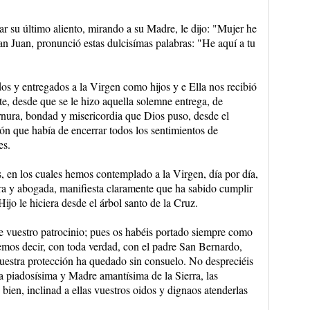
r su último aliento, mirando a su Madre, le dijo: "Mujer he
San Juan, pronunció estas dulcisímas palabras: "He aquí a tu
s y entregados a la Virgen como hijos y e Ella nos recibió
e, desde que se le hizo aquella solemne entrega, de
ernura, bondad y misericordia que Dios puso, desde el
ón que había de encerrar todos los sentimientos de
es.
os, en los cuales hemos contemplado a la Virgen, día por día,
ra y abogada, manifiesta claramente que ha sabido cumplir
jo le hiciera desde el árbol santo de la Cruz.
e vuestro patrocinio; pues os habéis portado siempre como
mos decir, con toda verdad, con el padre San Bernardo,
uestra protección ha quedado sin consuelo. No despreciéis
 piadosísima y Madre amantísima de la Sierra, las
 bien, inclinad a ellas vuestros oidos y dignaos atenderlas