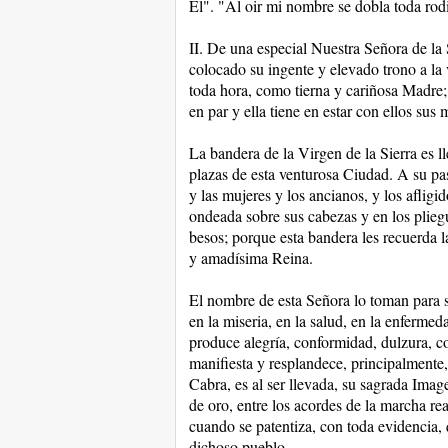
Él". "Al oir mi nombre se dobla toda rodill
II. De una especial Nuestra Señora de la S
colocado su ingente y elevado trono a la 
toda hora, como tierna y cariñosa Madre; 
en par y ella tiene en estar con ellos su
La bandera de la Virgen de la Sierra es ll
plazas de esta venturosa Ciudad. A su pas
y las mujeres y los ancianos, y los afligi
ondeada sobre sus cabezas y en los plieg
besos; porque esta bandera les recuerda 
y amadísima Reina.
El nombre de esta Señora lo toman para sí
en la miseria, en la salud, en la enfermed
produce alegría, conformidad, dulzura, c
manifiesta y resplandece, principalmente,
Cabra, es al ser llevada, su sagrada Ima
de oro, entre los acordes de la marcha rea
cuando se patentiza, con toda evidencia, 
dichoso pueblo.