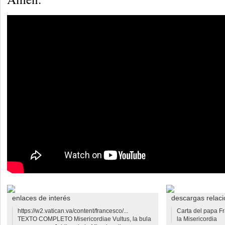
enlaces de interés
descargas relac
https://w2.vatican.va/content/francesco/...
Carta del papa Fr
TEXTO COMPLETO Misericordiae Vultus, la bula
la Misericordia