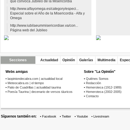
que convoca Jubileo de la Misericordia
http://www.alfayomega.es/category/especi...
Especial sobre el Año de la Misericordia - Alfa y
Omega
http://www.iubilaeummisericordiae.va/con...
Página web del Jubileo
Secciones
Actualidad
Opinión
Galerías
Multimedia
Espec
Webs amigas
Sobre "La Opinión"
•
laopiniondecabra.com | actualidad local
•
Quiénes Somos
•
Meteocabra.es | el tiempo
•
Redacción
•
Patio de Cuadrillas | actualidad taurina
•
Hemeroteca (1912-1989)
•
Poesía Taurina | decenario de versos táuricos
•
Hemeroteca (2002-2005)
•
Contacto
Síguenos también en:
•
Facebook
•
Twitter
•
Youtube
•
Livestream