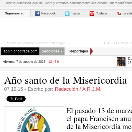
Toda la actualidad local de Cabra y comarca continuamente actualizada. Interesantísmo
Síguenos en:
Facebook
Twitter
Youtube
Lives
Revista de actualidad cofrade editada por
La Opinión de Cabra
|
DIARIO FUNDADO
laopinioncofrade.com
Secciones
Reportajes
Ca
viernes,
7 de agosto de 2026 -
12:46 h
1º
Año santo de la Misericordia
07.12.15 - Escrito por:
Redacción / A.R.J.M.
El pasado 13 de marzo
el papa Francisco anu
de la Misericordia me