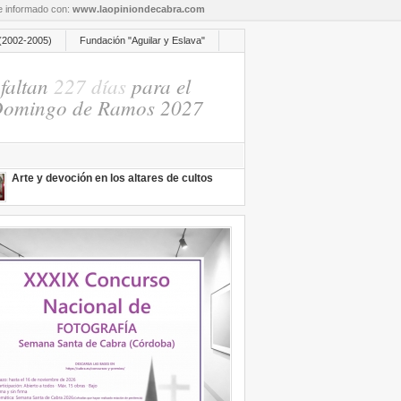
re informado con:
www.laopiniondecabra.com
(2002-2005)
Fundación "Aguilar y Eslava"
faltan
227 días
para el
omingo de Ramos 2027
Arte y devoción en los altares de cultos