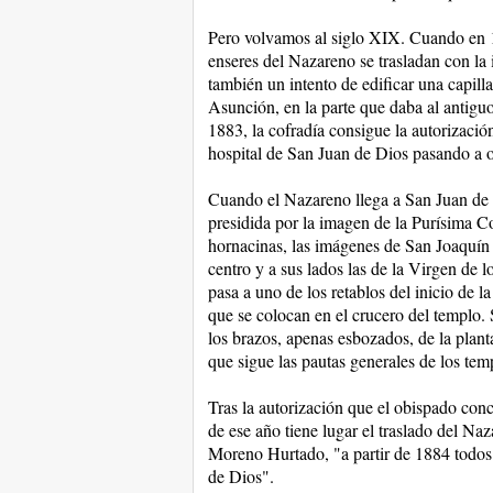
Pero volvamos al siglo XIX. Cuando en 18
enseres del Nazareno se trasladan con la 
también un intento de edificar una capilla
Asunción, en la parte que daba al antiguo
1883, la cofradía consigue la autorización
hospital de San Juan de Dios pasando a oc
Cuando el Nazareno llega a San Juan de D
presidida por la imagen de la Purísima Co
hornacinas, las imágenes de San Joaquín 
centro y a sus lados las de la Virgen de
pasa a uno de los retablos del inicio de 
que se colocan en el crucero del templo.
los brazos, apenas esbozados, de la planta 
que sigue las pautas generales de los tem
Tras la autorización que el obispado con
de ese año tiene lugar el traslado del N
Moreno Hurtado, "a partir de 1884 todos l
de Dios".