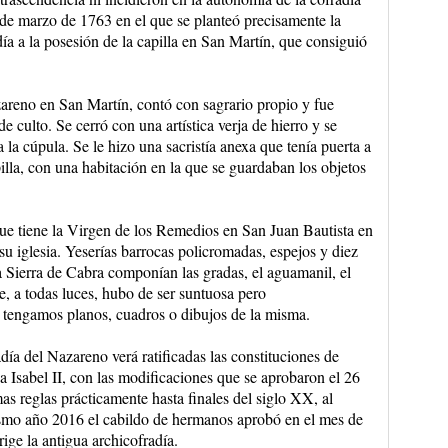
de marzo de 1763 en el que se planteó precisamente la
ía a la posesión de la capilla en San Martín, que consiguió
azareno en San Martín, contó con sagrario propio y fue
 culto. Se cerró con una artística verja de hierro y se
la cúpula. Se le hizo una sacristía anexa que tenía puerta a
pilla, con una habitación en la que se guardaban los objetos
que tiene la Virgen de los Remedios en San Juan Bautista en
 su iglesia. Yeserías barrocas policromadas, espejos y diez
la Sierra de Cabra componían las gradas, el aguamanil, el
ue, a todas luces, hubo de ser suntuosa pero
 tengamos planos, cuadros o dibujos de la misma.
ía del Nazareno verá ratificadas las constituciones de
 Isabel II, con las modificaciones que se aprobaron el 26
s reglas prácticamente hasta finales del siglo XX, al
smo año 2016 el cabildo de hermanos aprobó en el mes de
rige la antigua archicofradía.