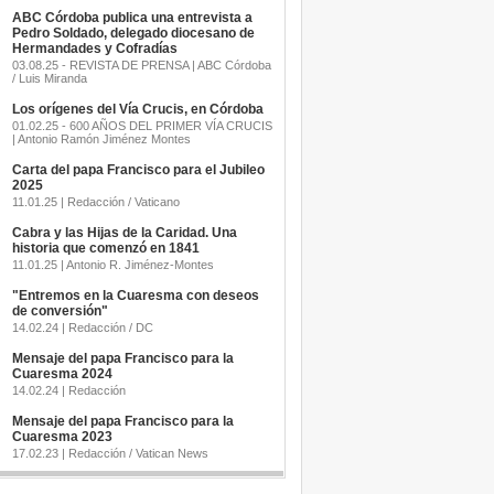
ABC Córdoba publica una entrevista a
Pedro Soldado, delegado diocesano de
Hermandades y Cofradías
03.08.25 - REVISTA DE PRENSA | ABC Córdoba
/ Luis Miranda
Los orígenes del Vía Crucis, en Córdoba
01.02.25 - 600 AÑOS DEL PRIMER VÍA CRUCIS
| Antonio Ramón Jiménez Montes
Carta del papa Francisco para el Jubileo
2025
11.01.25 | Redacción / Vaticano
Cabra y las Hijas de la Caridad. Una
historia que comenzó en 1841
11.01.25 | Antonio R. Jiménez-Montes
"Entremos en la Cuaresma con deseos
de conversión"
14.02.24 | Redacción / DC
Mensaje del papa Francisco para la
Cuaresma 2024
14.02.24 | Redacción
Mensaje del papa Francisco para la
Cuaresma 2023
17.02.23 | Redacción / Vatican News