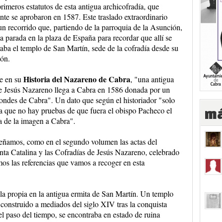
primeros estatutos de esta antigua archicofradía, que
nte se aprobaron en 1587. Este traslado extraordinario
un recorrido que, partiendo de la parroquia de la Asunción,
a parada en la plaza de España para recordar que allí se
aba el templo de San Martín, sede de la cofradía desde su
ón.
Historia del Nazareno de Cabra
e en su
, "una antigua
de Jesús Nazareno llega a Cabra en 1586 donada por un
ondes de Cabra". Un dato que según el historiador "solo
ya que no hay pruebas de que fuera el obispo Pacheco el
má
da de la imagen a Cabra".
eseñamos, como en el segundo volumen las actas del
nta Catalina y las Cofradías de Jesús Nazareno, celebrado
s las referencias que vamos a recoger en esta
lla propia en la antigua ermita de San Martín. Un templo
a construido a mediados del siglo XIV tras la conquista
 el paso del tiempo, se encontraba en estado de ruina