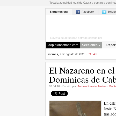
Toda la actualidad local de Cabra y comarca continu
Síguenos en:
Facebook
Twitter
Revista de actualidad cofrade editada por
La Opini
laopinioncofrade.com
Secciones
Repor
viernes,
7 de agosto de 2026 -
09:04 h
El Nazareno en el
Dominicas de Cab
03.04.16 - Escrito por:
Antonio Ramón Jiménez Mont
En este
Jesús N
traslad