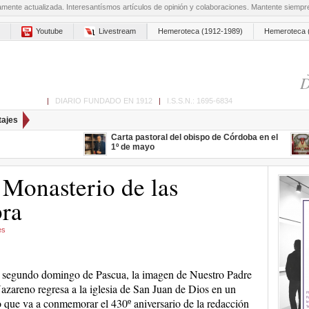
amente actualizada. Interesantísmos artículos de opinión y colaboraciones. Mantente siemp
Youtube
Livestream
Hemeroteca (1912-1989)
Hemeroteca 
D
ón de Cabra
|
DIARIO FUNDADO EN 1912
|
I.S.S.N.: 1695-6834
tajes
Carta pastoral del obispo de Córdoba en el
1º de mayo
 Monasterio de las
ra
es
 segundo domingo de Pascua, la imagen de Nuestro Padre
azareno regresa a la iglesia de San Juan de Dios en un
o que va a conmemorar el 430º aniversario de la redacción