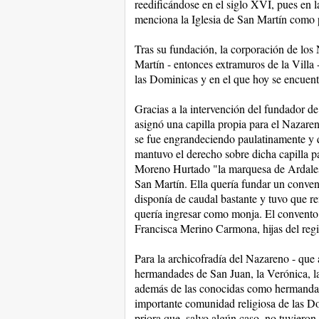
reedificándose en el siglo XVI, pues en 
menciona la Iglesia de San Martín como p
Tras su fundación, la corporación de los
Martín - entonces extramuros de la Villa 
las Dominicas y en el que hoy se encuentr
Gracias a la intervención del fundador de
asignó una capilla propia para el Nazaren
se fue engrandeciendo paulatinamente y q
mantuvo el derecho sobre dicha capilla 
Moreno Hurtado "la marquesa de Ardales 
San Martín. Ella quería fundar un conven
disponía de caudal bastante y tuvo que re
quería ingresar como monja. El convento
Francisca Merino Carmona, hijas del reg
Para la archicofradía del Nazareno - que a
hermandades de San Juan, la Verónica, la
además de las conocidas como hermandad
importante comunidad religiosa de las Do
priora que, salvo algún caso, no tuvieron