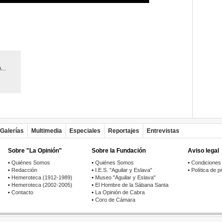
..
Galerías
Multimedia
Especiales
Reportajes
Entrevistas
Sobre "La Opinión"
Sobre la Fundación
Aviso legal
•
Quiénes Somos
•
Quiénes Somos
•
Condiciones
•
Redacción
•
I.E.S. "Aguilar y Eslava"
•
Política de p
•
Hemeroteca (1912-1989)
•
Museo "Aguilar y Eslava"
•
Hemeroteca (2002-2005)
•
El Hombre de la Sábana Santa
•
Contacto
•
La Opinión de Cabra
•
Coro de Cámara