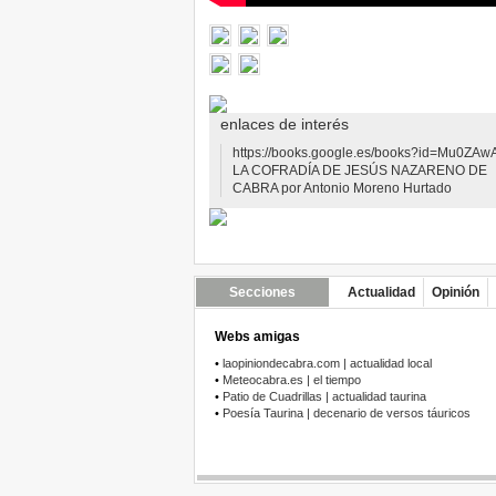
enlaces de interés
https://books.google.es/books?id=Mu0ZAwA.
LA COFRADÍA DE JESÚS NAZARENO DE
CABRA por Antonio Moreno Hurtado
Secciones
Actualidad
Opinión
Webs amigas
•
laopiniondecabra.com | actualidad local
•
Meteocabra.es | el tiempo
•
Patio de Cuadrillas | actualidad taurina
•
Poesía Taurina | decenario de versos táuricos