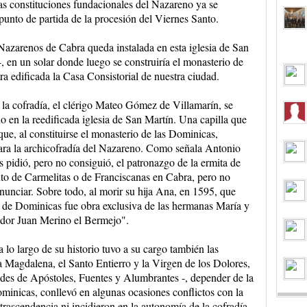
las constituciones fundacionales del Nazareno ya se
unto de partida de la procesión del Viernes Santo.
 Nazarenos de Cabra queda instalada en esta iglesia de San
-, en un solar donde luego se construiría el monasterio de
a edificada la Casa Consistorial de nuestra ciudad.
 la cofradía, el clérigo Mateo Gómez de Villamarín, se
o en la reedificada iglesia de San Martín. Una capilla que
ue, al constituirse el monasterio de las Dominicas,
para la archicofradía del Nazareno. Como señala Antonio
pidió, pero no consiguió, el patronazgo de la ermita de
to de Carmelitas o de Franciscanas en Cabra, pero no
nunciar. Sobre todo, al morir su hija Ana, en 1595, que
 de Dominicas fue obra exclusiva de las hermanas María y
idor Juan Merino el Bermejo".
 lo largo de su historio tuvo a su cargo también las
 Magdalena, el Santo Entierro y la Virgen de los Dolores,
es de Apóstoles, Fuentes y Alumbrantes -, depender de la
minicas, conllevó en algunas ocasiones conflictos con la
 trascendencia ni incidieron en la autonomía de la cofradía