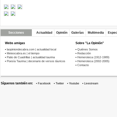
Secciones
Actualidad
Opinión
Galerías
Multimedia
Espec
Webs amigas
Sobre "La Opinión"
•
laopiniondecabra.com | actualidad local
•
Quiénes Somos
•
Meteocabra.es | el tiempo
•
Redacción
•
Patio de Cuadrillas | actualidad taurina
•
Hemeroteca (1912-1989)
•
Poesía Taurina | decenario de versos táuricos
•
Hemeroteca (2002-2005)
•
Contacto
Síguenos también en:
•
Facebook
•
Twitter
•
Youtube
•
Livestream