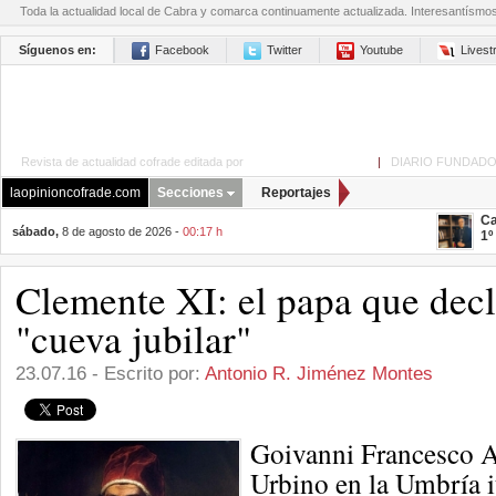
Toda la actualidad local de Cabra y comarca continuamente actualizada. Interesantísmo
Síguenos en:
Facebook
Twitter
Youtube
Lives
Revista de actualidad cofrade editada por
La Opinión de Cabra
|
DIARIO FUNDADO
laopinioncofrade.com
Secciones
Reportajes
Ca
sábado,
8 de agosto de 2026 -
00:17 h
1º
Clemente XI: el papa que dec
"cueva jubilar"
23.07.16 - Escrito por:
Antonio R. Jiménez Montes
Goivanni Francesco Al
Urbino en la Umbría i