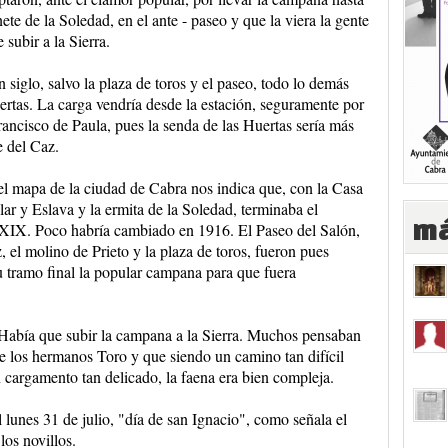
ete de la Soledad, en el ante - paseo y que la viera la gente
 subir a la Sierra.
 siglo, salvo la plaza de toros y el paseo, todo lo demás
ertas. La carga vendría desde la estación, seguramente por
ancisco de Paula, pues la senda de las Huertas sería más
e del Caz.
 el mapa de la ciudad de Cabra nos indica que, con la Casa
ar y Eslava y la ermita de la Soledad, terminaba el
má
o XIX. Poco habría cambiado en 1916. El Paseo del Salón,
l molino de Prieto y la plaza de toros, fueron pues
u tramo final la popular campana para que fuera
 Había que subir la campana a la Sierra. Muchos pensaban
de los hermanos Toro y que siendo un camino tan difícil
n cargamento tan delicado, la faena era bien compleja.
lunes 31 de julio, "día de san Ignacio", como señala el
los novillos.