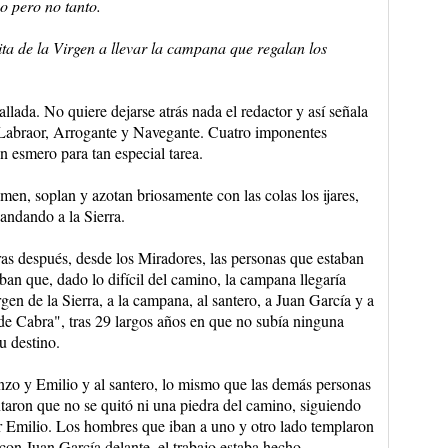
 pero no tanto.
ta de la Virgen a llevar la campana que regalan los
llada. No quiere dejarse atrás nada el redactor y así señala
 Labraor, Arrogante y Navegante. Cuatro imponentes
n esmero para tan especial tarea.
men, soplan y azotan briosamente con las colas los ijares,
andando a la Sierra.
ras después, desde los Miradores, las personas que estaban
ban que, dado lo difícil del camino, la campana llegaría
gen de la Sierra, a la campana, al santero, a Juan García y a
 de Cabra", tras 29 largos años en que no subía ninguna
u destino.
enzo y Emilio y al santero, lo mismo que las demás personas
ntaron que no se quitó ni una piedra del camino, siguiendo
r Emilio. Los hombres que iban a uno y otro lado templaron
con Juan García delante, el trabajo estaba hecho.