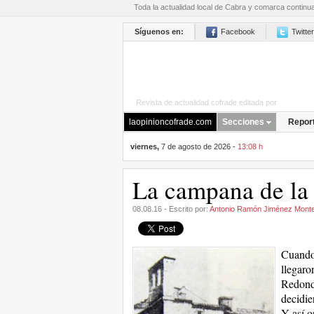
Toda la actualidad local de Cabra y comarca continu
Síguenos en:
Facebook
Twitter
Revista de actualidad cofrade editada por
La Opini
laopinioncofrade.com
Secciones
Repor
viernes,
7 de agosto de 2026 -
13:08 h
La campana de la 
08.08.16 - Escrito por:
Antonio Ramón Jiménez Mont
Cuando 
llegaro
Redondo
decidie
Y así o