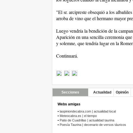
"El sr. arcipreste obsequió a los albañil
arroba de vino que el hermano mayor pre
Luego vendría la bendición de la campana
Aparición en una sencilla ceremonia que l
y solemne, que tendría lugar en la Rome
Continuará.
Secciones
Actualidad
Opinión
Webs amigas
•
laopiniondecabra.com | actualidad local
•
Meteocabra.es | el tiempo
•
Patio de Cuadrillas | actualidad taurina
•
Poesía Taurina | decenario de versos táuricos