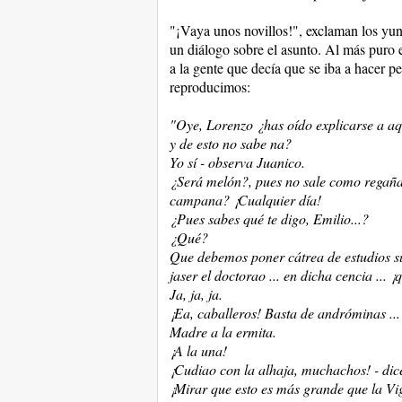
"¡Vaya unos novillos!", exclaman los yun
un diálogo sobre el asunto. Al más puro e
a la gente que decía que se iba a hacer pe
reproducimos:
"Oye, Lorenzo ¿has oído explicarse a aque
y de esto no sabe na?
Yo sí - observa Juanico.
¿Será melón?, pues no sale como regañan
campana? ¡Cualquier día!
¿Pues sabes qué te digo, Emilio...?
¿Qué?
Que debemos poner cátrea de estudios su
jaser el doctorao ... en dicha cencia ... 
Ja, ja, ja.
¡Ea, caballeros! Basta de andróminas ..
Madre a la ermita.
¡A la una!
¡Cudiao con la alhaja, muchachos! - dic
¡Mirar que esto es más grande que la Vi