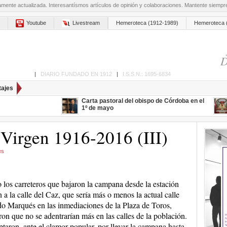
amente actualizada. Interesantísmos artículos de opinión y colaboraciones. Mantente siemp
Youtube
Livestream
Hemeroteca (1912-1989)
Hemeroteca 
D
ón de Cabra
|
DIARIO FUNDADO EN 1912
|
I.S.S.N.: 1695-6834
tajes
Carta pastoral del obispo de Córdoba en el
1º de mayo
Virgen 1916-2016 (III)
es
los carreteros que bajaron la campana desde la estación
n a la calle del Caz, que sería más o menos la actual calle
 Marqués en las inmediaciones de la Plaza de Toros,
ron que no se adentrarían más en las calles de la población.
ptaron, ante el clamor popular, por llevar la campana hasta