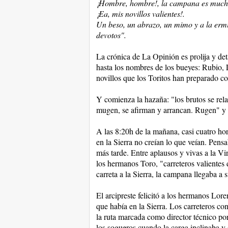
¡Hombre, hombre!, la campana es mucho
¡Ea, mis novillos valientes!.
Un beso, un abrazo, un mimo y a la ermi
devotos".
La crónica de La Opinión es prolija y deta
hasta los nombres de los bueyes: Rubio,
novillos que los Toritos han preparado co
Y comienza la hazaña: "los brutos se rela
mugen, se afirman y arrancan. Rugen" y 
A las 8:20h de la mañana, casi cuatro ho
en la Sierra no creían lo que veían. Pensa
más tarde. Entre aplausos y vivas a la Vir
los hermanos Toro, "carreteros valientes
carreta a la Sierra, la campana llegaba a s
El arcipreste felicitó a los hermanos Lor
que había en la Sierra. Los carreteros co
la ruta marcada como director técnico po
los sogueros cuando la carga inclinaba y 