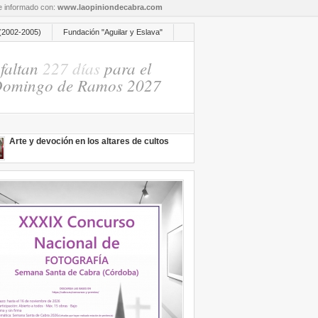
re informado con:
www.laopiniondecabra.com
(2002-2005)
Fundación "Aguilar y Eslava"
faltan
227 días
para el
omingo de Ramos 2027
Arte y devoción en los altares de cultos