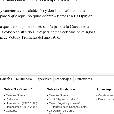
es y carreteros con salchichón y don Juan Leña con una
paró y que aquel no quiso cobrar"- leemos en La Opinión.
 que tuvo lugar bajo la espadaña junto a la Cueva de la
a colocó en su sitio a la espera de una celebración religiosa
ría de Votos y Promesas del año 1916.
Galerías
Multimedia
Especiales
Reportajes
Entrevistas
Sobre "La Opinión"
Sobre la Fundación
Aviso legal
•
Quiénes Somos
•
Quiénes Somos
•
Condiciones
•
Redacción
•
I.E.S. "Aguilar y Eslava"
•
Política de p
•
Hemeroteca (1912-1989)
•
Museo "Aguilar y Eslava"
•
Hemeroteca (2002-2005)
•
El Hombre de la Sábana Santa
•
Contacto
•
La Opinión de Cabra