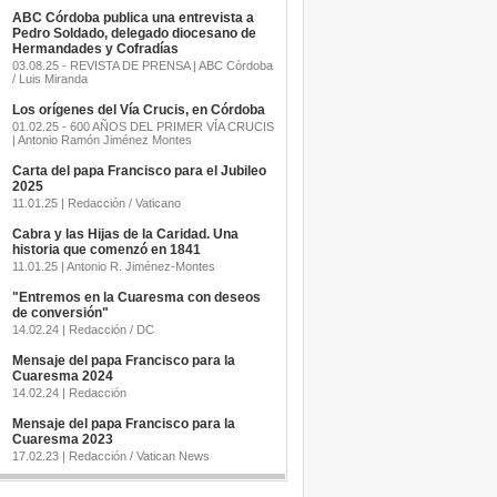
ABC Córdoba publica una entrevista a
Pedro Soldado, delegado diocesano de
Hermandades y Cofradías
03.08.25 - REVISTA DE PRENSA | ABC Córdoba
/ Luis Miranda
Los orígenes del Vía Crucis, en Córdoba
01.02.25 - 600 AÑOS DEL PRIMER VÍA CRUCIS
| Antonio Ramón Jiménez Montes
Carta del papa Francisco para el Jubileo
2025
11.01.25 | Redacción / Vaticano
Cabra y las Hijas de la Caridad. Una
historia que comenzó en 1841
11.01.25 | Antonio R. Jiménez-Montes
"Entremos en la Cuaresma con deseos
de conversión"
14.02.24 | Redacción / DC
Mensaje del papa Francisco para la
Cuaresma 2024
14.02.24 | Redacción
Mensaje del papa Francisco para la
Cuaresma 2023
17.02.23 | Redacción / Vatican News