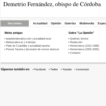
Demetrio Fernández, obispo de Córdoba
Secciones
Actualidad
Opinión
Galerías
Multimedia
Espec
Webs amigas
Sobre "La Opinión"
•
laopiniondecabra.com | actualidad local
•
Quiénes Somos
•
Meteocabra.es | el tiempo
•
Redacción
•
Patio de Cuadrillas | actualidad taurina
•
Hemeroteca (1912-1989)
•
Poesía Taurina | decenario de versos táuricos
•
Hemeroteca (2002-2005)
•
Contacto
Síguenos también en:
•
Facebook
•
Twitter
•
Youtube
•
Livestream