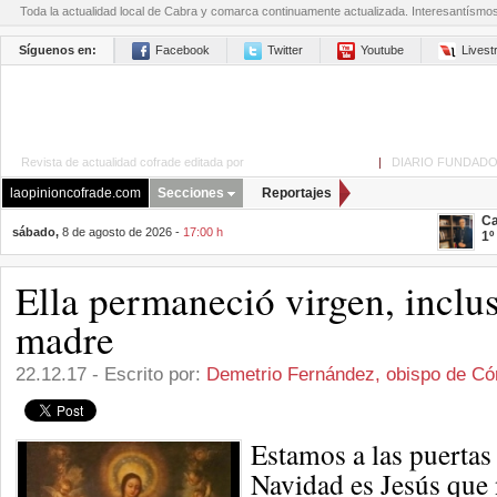
Toda la actualidad local de Cabra y comarca continuamente actualizada. Interesantísmo
Síguenos en:
Facebook
Twitter
Youtube
Lives
Revista de actualidad cofrade editada por
La Opinión de Cabra
|
DIARIO FUNDADO
laopinioncofrade.com
Secciones
Reportajes
Ca
sábado,
8 de agosto de 2026 -
17:00 h
1º
Ella permaneció virgen, inclu
madre
22.12.17 - Escrito por:
Demetrio Fernández, obispo de Có
Estamos a las puertas 
Navidad es Jesús que