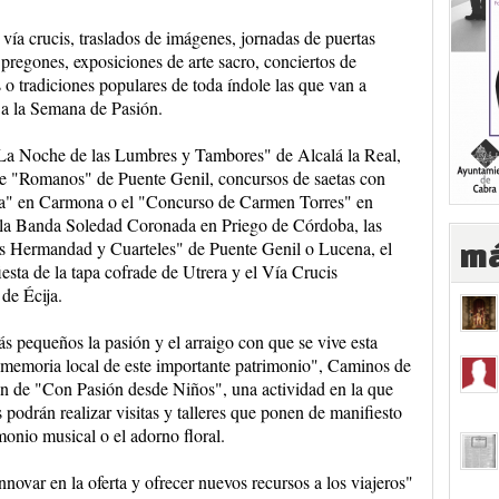
 vía crucis, traslados de imágenes, jornadas de puertas
pregones, exposiciones de arte sacro, conciertos de
s o tradiciones populares de toda índole las que van a
s a la Semana de Pasión.
"La Noche de las Lumbres y Tambores" de Alcalá la Real,
e "Romanos" de Puente Genil, concursos de saetas con
ta" en Carmona o el "Concurso de Carmen Torres" en
 la Banda Soledad Coronada en Priego de Córdoba, las
sas Hermandad y Cuarteles" de Puente Genil o Lucena, el
má
esta de la tapa cofrade de Utrera y el Vía Crucis
de Écija.
s pequeños la pasión y el arraigo con que se vive esta
la memoria local de este importante patrimonio", Caminos de
n de "Con Pasión desde Niños", una actividad en la que
 podrán realizar visitas y talleres que ponen de manifiesto
monio musical o el adorno floral.
novar en la oferta y ofrecer nuevos recursos a los viajeros"