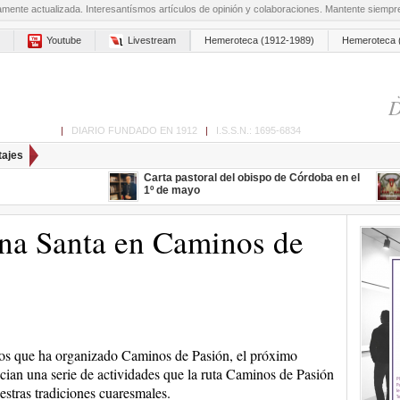
amente actualizada. Interesantísmos artículos de opinión y colaboraciones. Mantente siemp
Youtube
Livestream
Hemeroteca (1912-1989)
Hemeroteca 
D
ón de Cabra
|
DIARIO FUNDADO EN 1912
|
I.S.S.N.: 1695-6834
tajes
Carta pastoral del obispo de Córdoba en el
1º de mayo
a Santa en Caminos de
os que ha organizado Caminos de Pasión, el próximo
ician una serie de actividades que la ruta Caminos de Pasión
estras tradiciones cuaresmales.