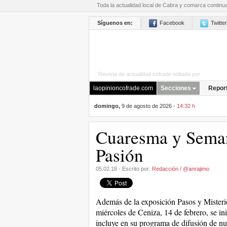
Toda la actualidad local de Cabra y comarca continu
Síguenos en:
Facebook
Twitter
Revista de actualidad cofrade editada por
La Opini
laopinioncofrade.com
Secciones
Repor
domingo,
9 de agosto de 2026 -
14:32 h
Cuaresma y Seman
Pasión
05.02.18 - Escrito por:
Redacción / @anrajimo
Además de la exposición Pasos y Misteri
miércoles de Ceniza, 14 de febrero, se in
incluye en su programa de difusión de nu