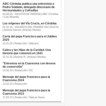
ABC Córdoba publica una entrevista a
Pedro Soldado, delegado diocesano de
Hermandades y Cofradías
03.08.25 - REVISTA DE PRENSA | ABC Córdoba
/ Luis Miranda
Los orígenes del Vía Crucis, en Córdoba
01.02.25 - 600 AÑOS DEL PRIMER VÍA CRUCIS
| Antonio Ramón Jiménez Montes
Carta del papa Francisco para el Jubileo
2025
11.01.25 | Redacción / Vaticano
Cabra y las Hijas de la Caridad. Una
historia que comenzó en 1841
11.01.25 | Antonio R. Jiménez-Montes
"Entremos en la Cuaresma con deseos
de conversión"
14.02.24 | Redacción / DC
Mensaje del papa Francisco para la
Cuaresma 2024
14.02.24 | Redacción
Mensaje del papa Francisco para la
Cuaresma 2023
17.02.23 | Redacción / Vatican News