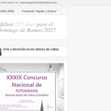
re informado con:
www.laopiniondecabra.com
(2002-2005)
Fundación "Aguilar y Eslava"
faltan
225 días
para el
omingo de Ramos 2027
Arte y devoción en los altares de cultos