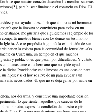
ión hace que nuestro corazón descubra las mentiras secretas
mismos[5], para buscar finalmente el consuelo en Dios. Él
 vida.
la avidez y nos ayuda a descubrir que el otro es mi hermano:
esearía que la limosna se convirtiera para todos en un
omo cristianos, me gustaría que siguiésemos el ejemplo de los
e compartir nuestros bienes con los demás un testimonio
a Iglesia. A este propósito hago mía la exhortación de san
participar en la colecta para la comunidad de Jerusalén: «Os
almente en Cuaresma, un tiempo en el que muchos
iglesias y poblaciones que pasan por dificultades. Y cuánto
es cotidianas, ante cada hermano que nos pide ayuda,
e la divina Providencia: cada limosna es una ocasión para
 sus hijos; y si él hoy se sirve de mí para ayudar a un
 a mis necesidades, él, que no se deja ganar por nadie en
olencia, nos desarma, y constituye una importante ocasión
xperimentar lo que sienten aquellos que carecen de lo
mbre; por otra, expresa la condición de nuestro espíritu,
da de Dios. El ayuno nos despierta, nos hace estar más