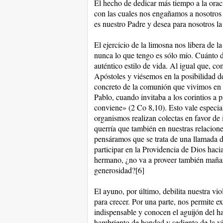
El hecho de dedicar más tiempo a la orac
con las cuales nos engañamos a nosotros 
es nuestro Padre y desea para nosotros la
El ejercicio de la limosna nos libera de 
nunca lo que tengo es sólo mío. Cuánto d
auténtico estilo de vida. Al igual que, c
Apóstoles y viésemos en la posibilidad d
concreto de la comunión que vivimos en l
Pablo, cuando invitaba a los corintios a 
conviene» (2 Co 8,10). Esto vale especi
organismos realizan colectas en favor de 
querría que también en nuestras relacion
pensáramos que se trata de una llamada d
participar en la Providencia de Dios hacia
hermano, ¿no va a proveer también mañana
generosidad?[6]
El ayuno, por último, debilita nuestra vi
para crecer. Por una parte, nos permite e
indispensable y conocen el aguijón del ha
hambriento de bondad y sediento de la vi