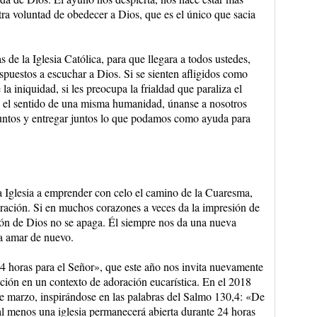
tra voluntad de obedecer a Dios, que es el único que sacia
s de la Iglesia Católica, para que llegara a todos ustedes,
puestos a escuchar a Dios. Si se sienten afligidos como
a iniquidad, si les preocupa la frialdad que paraliza el
ita el sentido de una misma humanidad, únanse a nosotros
juntos y entregar juntos lo que podamos como ayuda para
a Iglesia a emprender con celo el camino de la Cuaresma,
oración. Si en muchos corazones a veces da la impresión de
zón de Dios no se apaga. Él siempre nos da una nueva
a amar de nuevo.
24 horas para el Señor», que este año nos invita nuevamente
ación en un contexto de adoración eucarística. En el 2018
 de marzo, inspirándose en las palabras del Salmo 130,4: «De
al menos una iglesia permanecerá abierta durante 24 horas