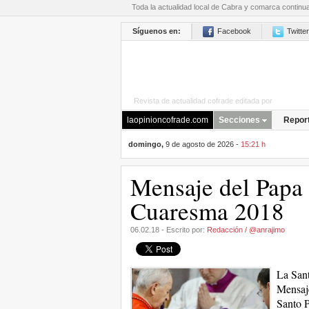
Toda la actualidad local de Cabra y comarca continu
Síguenos en:
Facebook
Twitter
Revista de actualidad cofrade editada por
La Opini
laopinioncofrade.com
Secciones
Repor
domingo,
9 de agosto de 2026 -
15:21 h
Mensaje del Papa 
Cuaresma 2018
06.02.18 - Escrito por:
Redacción / @anrajimo
La Sant
Mensaje
Santo P