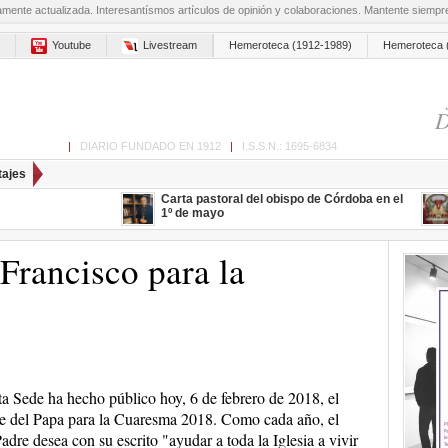
amente actualizada. Interesantísmos artículos de opinión y colaboraciones. Mantente siemp
Youtube
Livestream
Hemeroteca (1912-1989)
Hemeroteca 
D
ón de Cabra
|
DIARIO FUNDADO EN 1912
|
I.S.S.N.: 1695-6834
tajes
Carta pastoral del obispo de Córdoba en el
1º de mayo
Francisco para la
a Sede ha hecho público hoy, 6 de febrero de 2018, el
 del Papa para la Cuaresma 2018. Como cada año, el
adre desea con su escrito "ayudar a toda la Iglesia a vivir