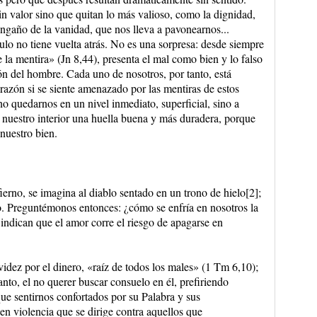
in valor sino que quitan lo más valioso, como la dignidad,
 engaño de la vanidad, que nos lleva a pavonearnos...
culo no tiene vuelta atrás. No es una sorpresa: desde siempre
la mentira» (Jn 8,44), presenta el mal como bien y lo falso
n del hombre. Cada uno de nosotros, por tanto, está
razón si se siente amenazado por las mentiras de estos
o quedarnos en un nivel inmediato, superficial, sino a
 nuestro interior una huella buena y más duradera, porque
nuestro bien.
ierno, se imagina al diablo sentado en un trono de hielo[2];
o. Preguntémonos entonces: ¿cómo se enfría en nosotros la
indican que el amor corre el riesgo de apagarse en
videz por el dinero, «raíz de todos los males» (1 Tm 6,10);
tanto, el no querer buscar consuelo en él, prefiriendo
ue sentirnos confortados por su Palabra y sus
en violencia que se dirige contra aquellos que