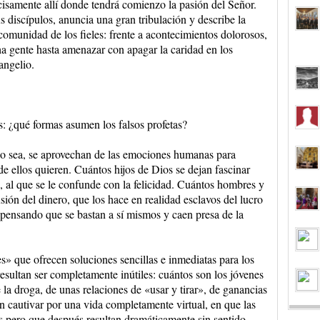
cisamente allí donde tendrá comienzo la pasión del Señor.
 discípulos, anuncia una gran tribulación y describe la
 comunidad de los fieles: frente a acontecimientos dolorosos,
a gente hasta amenazar con apagar la caridad en los
angelio.
 ¿qué formas asumen los falsos profetas?
o sea, se aprovechan de las emociones humanas para
de ellos quieren. Cuántos hijos de Dios se dejan fascinar
, al que se le confunde con la felicidad. Cuántos hombres y
ión del dinero, que los hace en realidad esclavos del lucro
pensando que se bastan a sí mismos y caen presa de la
es» que ofrecen soluciones sencillas e inmediatas para los
esultan ser completamente inútiles: cuántos son los jóvenes
e la droga, de unas relaciones de «usar y tirar», de ganancias
n cautivar por una vida completamente virtual, en que las
s pero que después resultan dramáticamente sin sentido.