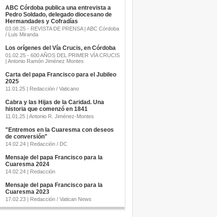
ABC Córdoba publica una entrevista a
Pedro Soldado, delegado diocesano de
Hermandades y Cofradías
03.08.25 - REVISTA DE PRENSA | ABC Córdoba
/ Luis Miranda
Los orígenes del Vía Crucis, en Córdoba
01.02.25 - 600 AÑOS DEL PRIMER VÍA CRUCIS
| Antonio Ramón Jiménez Montes
Carta del papa Francisco para el Jubileo
2025
11.01.25 | Redacción / Vaticano
Cabra y las Hijas de la Caridad. Una
historia que comenzó en 1841
11.01.25 | Antonio R. Jiménez-Montes
"Entremos en la Cuaresma con deseos
de conversión"
14.02.24 | Redacción / DC
Mensaje del papa Francisco para la
Cuaresma 2024
14.02.24 | Redacción
Mensaje del papa Francisco para la
Cuaresma 2023
17.02.23 | Redacción / Vatican News