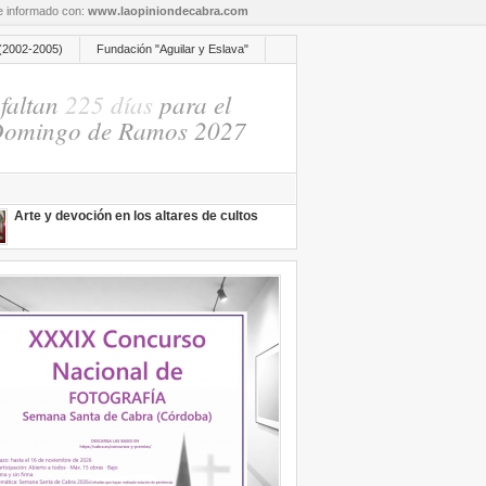
re informado con:
www.laopiniondecabra.com
(2002-2005)
Fundación "Aguilar y Eslava"
faltan
225 días
para el
omingo de Ramos 2027
Arte y devoción en los altares de cultos