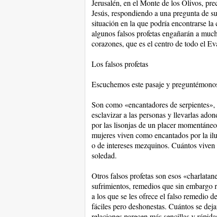
Jerusalén, en el Monte de los Olivos, pre
Jesús, respondiendo a una pregunta de sus
situación en la que podría encontrarse la
algunos falsos profetas engañarán a much
corazones, que es el centro de todo el Ev
Los falsos profetas
Escuchemos este pasaje y preguntémonos:
Son como «encantadores de serpientes», 
esclavizar a las personas y llevarlas adon
por las lisonjas de un placer momentáneo
mujeres viven como encantados por la ilus
o de intereses mezquinos. Cuántos viven 
soledad.
Otros falsos profetas son esos «charlatan
sufrimientos, remedios que sin embargo r
a los que se les ofrece el falso remedio d
fáciles pero deshonestas. Cuántos se deja
relaciones parecen más sencillas y rápida