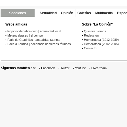
Secciones
Actualidad
Opinión
Galerías
Multimedia
Espec
Webs amigas
Sobre "La Opinión"
•
laopiniondecabra.com | actualidad local
•
Quiénes Somos
•
Meteocabra.es | el tiempo
•
Redacción
•
Patio de Cuadrillas | actualidad taurina
•
Hemeroteca (1912-1989)
•
Poesía Taurina | decenario de versos táuricos
•
Hemeroteca (2002-2005)
•
Contacto
Síguenos también en:
•
Facebook
•
Twitter
•
Youtube
•
Livestream