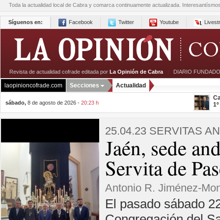
Toda la actualidad local de Cabra y comarca continuamente actualizada. Interesantísmo
Síguenos en:
Facebook
Twitter
Youtube
Lives
Revista de actualidad cofrade editada por
La Opinión de Cabra
|
DIARIO FUNDADO
laopinioncofrade.com
Secciones
Actualidad
Ca
sábado,
8 de agosto de 2026 -
20:23 h
1º
25.04.23
SERVITAS A
Jaén, sede an
Servita de Pa
Antonio R. Jiménez-Mo
El pasado sábado 22 
Congregación del Sa