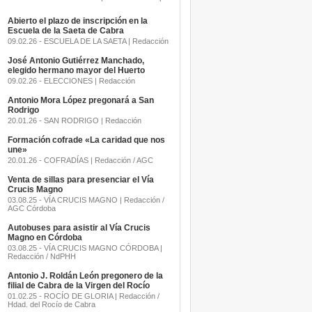
Abierto el plazo de inscripción en la
Escuela de la Saeta de Cabra
09.02.26 - ESCUELA DE LA SAETA | Redacción
José Antonio Gutiérrez Manchado,
elegido hermano mayor del Huerto
09.02.26 - ELECCIONES | Redacción
Antonio Mora López pregonará a San
Rodrigo
20.01.26 - SAN RODRIGO | Redacción
Formación cofrade «La caridad que nos
une»
20.01.26 - COFRADÍAS | Redacción / AGC
Venta de sillas para presenciar el Vía
Crucis Magno
03.08.25 - VÍA CRUCIS MAGNO | Redacción /
AGC Córdoba
Autobuses para asistir al Vía Crucis
Magno en Córdoba
03.08.25 - VÍA CRUCIS MAGNO CÓRDOBA |
Redacción / NdPHH
Antonio J. Roldán León pregonero de la
filial de Cabra de la Virgen del Rocío
01.02.25 - ROCÍO DE GLORIA | Redacción /
Hdad. del Rocío de Cabra