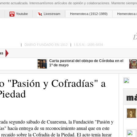
amente actualizada. Interesantísmos artículos de opinión y colaboraciones. Mantente siemp
Youtube
Livestream
Hemeroteca (1912-1989)
Hemeroteca 
D
ón de Cabra
|
DIARIO FUNDADO EN 1912
|
I.S.S.N.: 1695-6834
as
Carta pastoral del obispo de Córdoba en el
1º de mayo
o "Pasión y Cofradías" a
Piedad
má
ada segundo sábado de Cuaresma, la Fundación "Pasión y
as" hacía entrega de su reconocimiento anual que en este
 recaído sobre la Cofradía de la Piedad. El acto tenía lugar