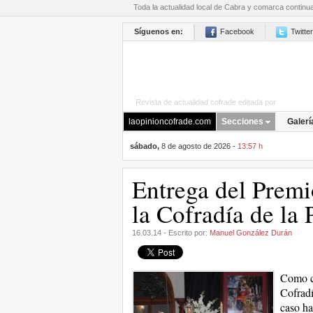
Toda la actualidad local de Cabra y comarca continu
Síguenos en:
Facebook
Twitter
Revista de actualidad cofrade editada por
La Opini
laopinioncofrade.com
Secciones
Galerí
sábado,
8 de agosto de 2026 -
13:57 h
Entrega del Premi
la Cofradía de la 
16.03.14 - Escrito por:
Manuel González Durán
Como c
Cofradí
caso ha