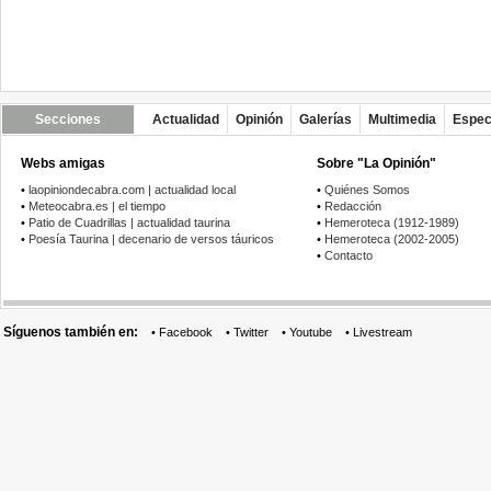
Secciones
Actualidad
Opinión
Galerías
Multimedia
Espec
Webs amigas
Sobre "La Opinión"
•
laopiniondecabra.com | actualidad local
•
Quiénes Somos
•
Meteocabra.es | el tiempo
•
Redacción
•
Patio de Cuadrillas | actualidad taurina
•
Hemeroteca (1912-1989)
•
Poesía Taurina | decenario de versos táuricos
•
Hemeroteca (2002-2005)
•
Contacto
Síguenos también en:
•
Facebook
•
Twitter
•
Youtube
•
Livestream