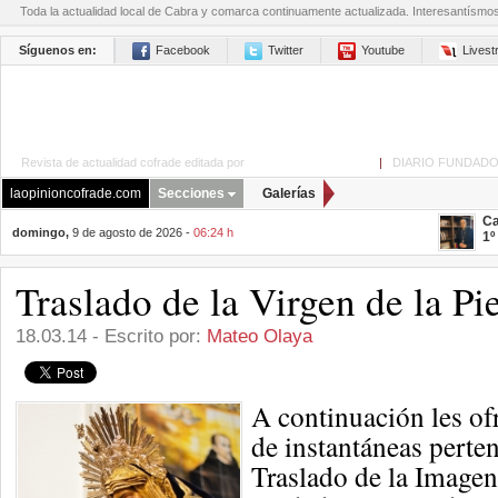
Toda la actualidad local de Cabra y comarca continuamente actualizada. Interesantísmo
Síguenos en:
Facebook
Twitter
Youtube
Lives
Revista de actualidad cofrade editada por
La Opinión de Cabra
|
DIARIO FUNDADO
laopinioncofrade.com
Secciones
Galerías
Ca
domingo,
9 de agosto de 2026 -
06:24 h
1º
Traslado de la Virgen de la Pi
18.03.14 - Escrito por:
Mateo Olaya
A continuación les of
de instantáneas perten
Traslado de la Imagen