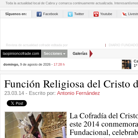
Toda la actualidad local de Cabra y comarca continuamente actualizada. Interesantísmo
Síguenos en:
Facebook
Twitter
Youtube
Lives
Revista de actualidad cofrade editada por
La Opinión de Cabra
|
DIARIO FUNDADO
laopinioncofrade.com
Secciones
Galerías
Ca
domingo,
9 de agosto de 2026 -
17:28 h
1º
Función Religiosa del Cristo 
23.03.14 - Escrito por:
Antonio Fernández
La Cofradía del Crist
este 2014 conmemora 
Fundacional, celebrab