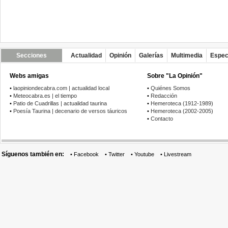
Secciones
Actualidad
Opinión
Galerías
Multimedia
Espec
Webs amigas
Sobre "La Opinión"
•
laopiniondecabra.com | actualidad local
•
Quiénes Somos
•
Meteocabra.es | el tiempo
•
Redacción
•
Patio de Cuadrillas | actualidad taurina
•
Hemeroteca (1912-1989)
•
Poesía Taurina | decenario de versos táuricos
•
Hemeroteca (2002-2005)
•
Contacto
Síguenos también en:
•
Facebook
•
Twitter
•
Youtube
•
Livestream