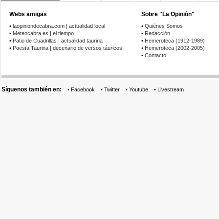
Webs amigas
Sobre "La Opinión"
•
laopiniondecabra.com | actualidad local
•
Quiénes Somos
•
Meteocabra.es | el tiempo
•
Redacción
•
Patio de Cuadrillas | actualidad taurina
•
Hemeroteca (1912-1989)
•
Poesía Taurina | decenario de versos táuricos
•
Hemeroteca (2002-2005)
•
Contacto
Síguenos también en:
•
Facebook
•
Twitter
•
Youtube
•
Livestream