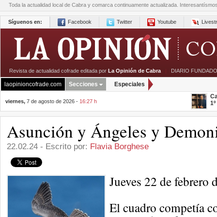
Toda la actualidad local de Cabra y comarca continuamente actualizada. Interesantísmo
Síguenos en:
Facebook
Twitter
Youtube
Lives
Revista de actualidad cofrade editada por
La Opinión de Cabra
|
DIARIO FUNDADO
laopinioncofrade.com
Secciones
Especiales
Ca
viernes,
7 de agosto de 2026 -
16:27 h
1º
Asunción y Ángeles y Demonio
22.02.24 - Escrito por:
Flavia Borghese
Jueves 22 de febrero 
El cuadro competía c