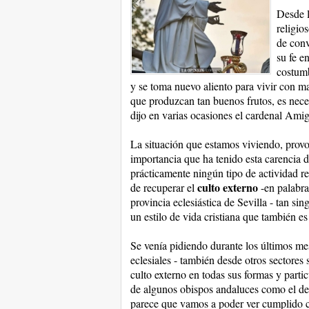
Desde l
religio
de conv
su fe e
costumb
y se toma nuevo aliento para vivir con may
que produzcan tan buenos frutos, es nece
dijo en varias ocasiones el cardenal Amig
La situación que estamos viviendo, provo
importancia que ha tenido esta carencia d
prácticamente ningún tipo de actividad re
culto externo
de recuperar el
-en palabra
provincia eclesiástica de Sevilla - tan sin
un estilo de vida cristiana que también e
Se venía pidiendo durante los últimos m
eclesiales - también desde otros sectores
culto externo en todas sus formas y parti
de algunos obispos andaluces como el de 
parece que vamos a poder ver cumplido c