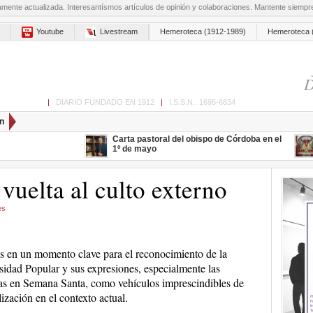
amente actualizada. Interesantísmos artículos de opinión y colaboraciones. Mantente siemp
Youtube
Livestream
Hemeroteca (1912-1989)
Hemeroteca 
D
ón de Cabra
|
DIARIO FUNDADO EN 1912
|
I.S.S.N.: 1695-6834
n
Carta pastoral del obispo de Córdoba en el
1º de mayo
 vuelta al culto externo
es
 en un momento clave para el reconocimiento de la
sidad Popular y sus expresiones, especialmente las
as en Semana Santa, como vehículos imprescindibles de
ización en el contexto actual.