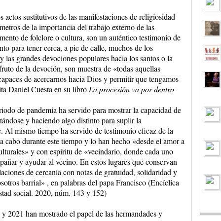
s actos sustitutivos de las manifestaciones de religiosidad
metros de la importancia del trabajo externo de las
ento de folclore o cultura, son un auténtico testimonio de
nto para tener cerca, a pie de calle, muchos de los
 y las grandes devociones populares hacia los santos o la
fruto de la devoción, son muestra de «todas aquellas
 capaces de acercarnos hacia Dios y permitir que tengamos
ita Daniel Cuesta en su libro
La procesión va por dentro
eriodo de pandemia ha servido para mostrar la capacidad de
ntándose y haciendo algo distinto para suplir la
le. Al mismo tiempo ha servido de testimonio eficaz de la
r a cabo durante este tiempo y lo han hecho «desde el amor a
 culturales» y con espíritu de «vecindario, donde cada uno
pañar y ayudar al vecino. En estos lugares que conservan
elaciones de cercanía con notas de gratuidad, solidaridad y
osotros barrial» , en palabras del papa Francisco (Encíclica
istad social. 2020, núm. 143 y 152)
y 2021 han mostrado el papel de las hermandades y