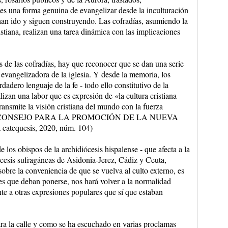
 es una forma genuina de evangelizar desde la inculturación
s han ido y siguen construyendo. Las cofradías, asumiendo la
istiana, realizan una tarea dinámica con las implicaciones
s de las cofradías, hay que reconocer que se dan una serie
evangelizadora de la iglesia. Y desde la memoria, los
rdadero lenguaje de la fe - todo ello constitutivo de la
zan una labor que es expresión de «la cultura cristiana
ransmite la visión cristiana del mundo con la fuerza
FICIO CONSEJO PARA LA PROMOCIÓN DE LA NUEVA
atequesis, 2020, núm. 104)
 los obispos de la archidiócesis hispalense - que afecta a la
iócesis sufragáneas de Asidonia-Jerez, Cádiz y Ceuta,
obre la conveniencia de que se vuelva al culto externo, es
es que deban ponerse, nos hará volver a la normalidad
te a otras expresiones populares que sí que estaban
ra la calle y como se ha escuchado en varias proclamas