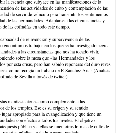
bir la esencia que subyace en las manifestaciones de la
mensión de las actividades de culto y contemplación de las
dad de servir de vehículo para transmitir los sentimientos
lidad de las hermandades. Adaptarse a las circunstancias y
o de las cofradías en todo este tiempo.
 capacidad de reinvención y supervivencia de las
 encontramos trabajos en los que se ha investigado acerca
andades a las circunstancias que nos ha tocado vivir,
oniendo sobre la mesa que «las Hermandades y los
os por esta crisis, pero han sabido reponerse del duro revés
nes» como recogía un trabajo de P. Sánchez Arias (Análisis
ade de Sevilla a través de twitter).
 estas manifestaciones como complemento a las
ior de los templos. Ese es su origen y su sentido
lugar apropiado para la evangelización y que tiene un
iudades con efectos a todos los niveles. El objetivo
catequesis pública y a ellas se unen otras formas de culto de
, rosarios públicos y de la Aurora, traslados,