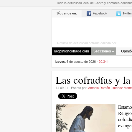
Toda la actualidad local de Cabra y comarca continu
Síguenos en:
Facebook
Twitter
Revista de actualidad cofrade editada por
La Opini
laopinioncofrade.com
Secciones
Opinió
jueves,
6 de agosto de 2026 -
20:34 h
Las cofradías y la
14.09.21 - Escrito por:
Antonio Ramón Jiménez Mont
Estamos
Religio
cofradí
evangel