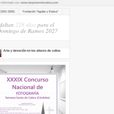
re informado con:
www.laopiniondecabra.com
(2002-2005)
Fundación "Aguilar y Eslava"
faltan
228 días
para el
omingo de Ramos 2027
Arte y devoción en los altares de cultos