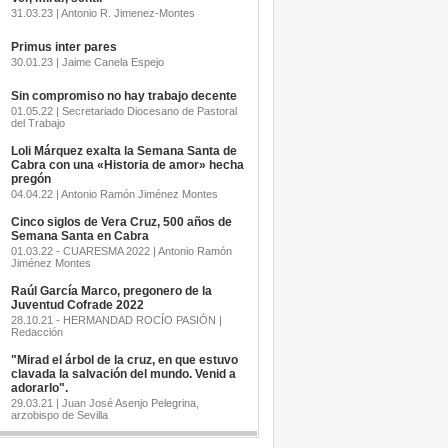
31.03.23 | Antonio R. Jimenez-Montes
Primus inter pares
30.01.23 | Jaime Canela Espejo
Sin compromiso no hay trabajo decente
01.05.22 | Secretariado Diocesano de Pastoral
del Trabajo
Loli Márquez exalta la Semana Santa de
Cabra con una «Historia de amor» hecha
pregón
04.04.22 | Antonio Ramón Jiménez Montes
Cinco siglos de Vera Cruz, 500 años de
Semana Santa en Cabra
01.03.22 - CUARESMA 2022 | Antonio Ramón
Jiménez Montes
Raúl García Marco, pregonero de la
Juventud Cofrade 2022
28.10.21 - HERMANDAD ROCÍO PASIÓN |
Redacción
"Mirad el árbol de la cruz, en que estuvo
clavada la salvación del mundo. Venid a
adorarlo".
29.03.21 | Juan José Asenjo Pelegrina,
arzobispo de Sevilla