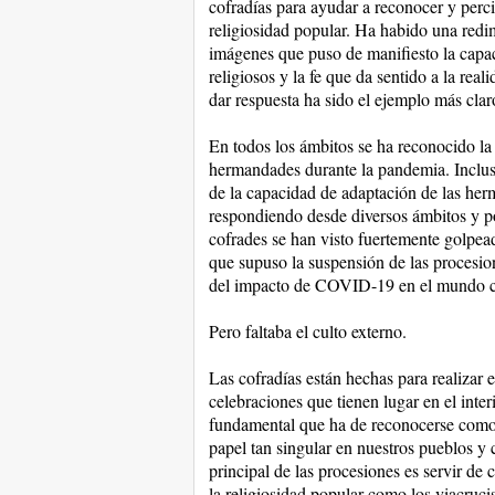
cofradías para ayudar a reconocer y perci
religiosidad popular. Ha habido una redi
imágenes que puso de manifiesto la capaci
religiosos y la fe que da sentido a la rea
dar respuesta ha sido el ejemplo más clar
En todos los ámbitos se ha reconocido la
hermandades durante la pandemia. Incluso
de la capacidad de adaptación de las herm
respondiendo desde diversos ámbitos y p
cofrades se han visto fuertemente golpead
que supuso la suspensión de las procesio
del impacto de COVID-19 en el mundo cofr
Pero faltaba el culto externo.
Las cofradías están hechas para realizar
celebraciones que tienen lugar en el inter
fundamental que ha de reconocerse como 
papel tan singular en nuestros pueblos y c
principal de las procesiones es servir de 
la religiosidad popular como los viacrucis