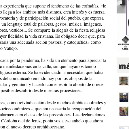
a experiencia que supone el fenómeno de las cofradías, «lo
so llega a los ámbitos más distintos, crea interés y es fuerza
ocatoria y de participación social del pueblo, que expresa
n un lenguaje total de palabras, gestos, música, imágenes,
res, vestidos... Se comparte la alegría de la fiesta religiosa
or fidelidad la vida cristiana. Es obligado decir que, para
saria una adecuada acción pastoral y catequética» como
o Vallejo.
cada por la pandemia, ha sido un elemento para apreciar la
má
e manifestaciones en la calle, sin que hayamos tenido
ligiosa externa. Se ha evidenciado la necesidad que había
s del comunicado emitido hoy por los obispos de la
gular y genuino, y hacerlo con el espíritu abierto de ofrecer
s posible descubrir desde nuestras procesiones.
eses, como reivindicación desde muchos ámbitos cofrades y
 socioeconómicos -, que era necesaria la recuperación del
cularmente en el caso de las procesiones. Las declaraciones
Córdoba o el de Jerez, ponía voz a ese anhelo que ahora
on el nuevo decreto archidiocesano.