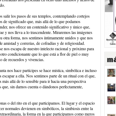
do.
 salir los pasos de sus templos, contemplando cortejos
s de significado que, más allá de lo que podamos
der, nos ofrece un contenido significativo y único que,
trae y nos lleva a lo trascendente. Miraremos las imágenes
a u otra forma, nos sentimos íntimamente unidos y que nos
de amistad y correrías, de cofradías y de religiosidad.
e nos escapa de nuestro intelecto racional y próximo para
 otro condicionante que lo que está a flor de piel o muy
má
o de recuerdos y vivencias.
nta nos hace partícipes se hace mística, simbólica e incluso
scapar a ella. Nos sentimos parte de un ritual con el que,
 más allá de lo sensible para ir hacia una perspectiva
s que, sin darnos cuenta o dándonos perfectamente,
onas o del rito en el que participamos. El lugar y el espacio
er normales devienen en simbólicos, la simbiosis entre la
extraordinaria, la forma en la que participamos como meros