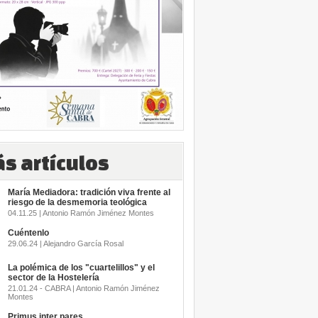
s artículos
María Mediadora: tradición viva frente al
riesgo de la desmemoria teológica
04.11.25 | Antonio Ramón Jiménez Montes
Cuéntenlo
29.06.24 | Alejandro García Rosal
La polémica de los "cuartelillos" y el
sector de la Hostelería
21.01.24 - CABRA | Antonio Ramón Jiménez
Montes
Primus inter pares