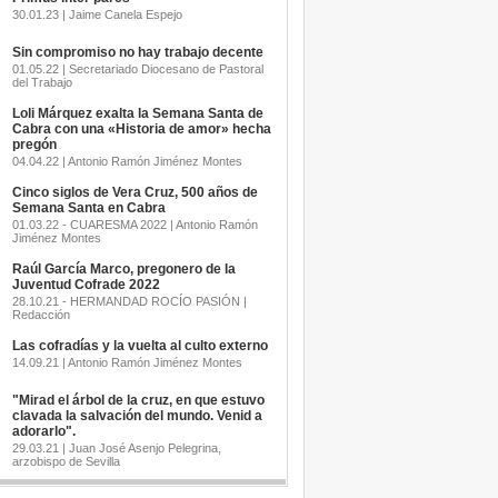
30.01.23 | Jaime Canela Espejo
Sin compromiso no hay trabajo decente
01.05.22 | Secretariado Diocesano de Pastoral
del Trabajo
Loli Márquez exalta la Semana Santa de
Cabra con una «Historia de amor» hecha
pregón
04.04.22 | Antonio Ramón Jiménez Montes
Cinco siglos de Vera Cruz, 500 años de
Semana Santa en Cabra
01.03.22 - CUARESMA 2022 | Antonio Ramón
Jiménez Montes
Raúl García Marco, pregonero de la
Juventud Cofrade 2022
28.10.21 - HERMANDAD ROCÍO PASIÓN |
Redacción
Las cofradías y la vuelta al culto externo
14.09.21 | Antonio Ramón Jiménez Montes
"Mirad el árbol de la cruz, en que estuvo
clavada la salvación del mundo. Venid a
adorarlo".
29.03.21 | Juan José Asenjo Pelegrina,
arzobispo de Sevilla