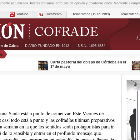
amente actualizada. Interesantísmos artículos de opinión y colaboraciones. Mantente siemp
Youtube
Livestream
Hemeroteca (1912-1989)
Hemeroteca 
D
ón de Cabra
|
DIARIO FUNDADO EN 1912
|
I.S.S.N.: 1695-6834
n
Carta pastoral del obispo de Córdoba en el
1º de mayo
na Santa está a punto de comenzar. Este Viernes de
 casi todo está a punto y las cofradías ultiman preparativos
a semana en la que los sentidos serán protagonistas para ir
á de lo sensible y entrar en el profundo mensaje que
s cofradías nos presentan en ocho días intensos y llenos de