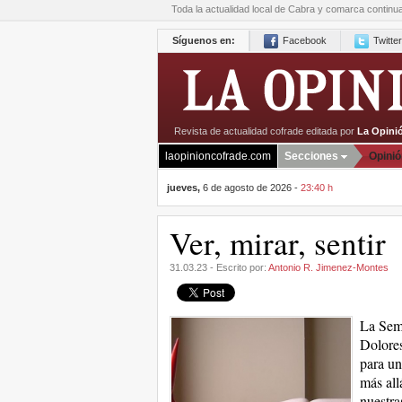
Toda la actualidad local de Cabra y comarca continu
Síguenos en:
Facebook
Twitter
Revista de actualidad cofrade editada por
La Opini
laopinioncofrade.com
Secciones
Opinió
jueves,
6 de agosto de 2026 -
23:40 h
Ver, mirar, sentir
31.03.23 - Escrito por:
Antonio R. Jimenez-Montes
La Sema
Dolores
para un
más all
nuestra