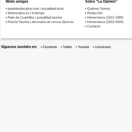
Webs amigas
Sobre "La Opinión"
•
laopiniondecabra.com | actualidad local
•
Quiénes Somos
•
Meteocabra.es | el tiempo
•
Redacción
•
Patio de Cuadrillas | actualidad taurina
•
Hemeroteca (1912-1989)
•
Poesía Taurina | decenario de versos táuricos
•
Hemeroteca (2002-2005)
•
Contacto
Síguenos también en:
•
Facebook
•
Twitter
•
Youtube
•
Livestream