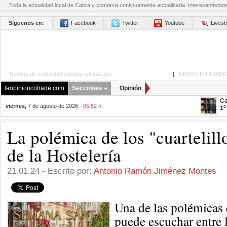
Toda la actualidad local de Cabra y comarca continuamente actualizada. Interesantísmo
Síguenos en:
Facebook
Twitter
Youtube
Lives
Revista de actualidad cofrade editada por
La Opinión de Cabra
|
DIARIO FUNDADO
laopinioncofrade.com
Secciones
Opinión
Ca
viernes,
7 de agosto de 2026 -
05:52 h
1º
La polémica de los "cuartelillo
de la Hostelería
21.01.24 - Escrito por:
Antonio Ramón Jiménez Montes
Una de las polémicas 
puede escuchar entre 