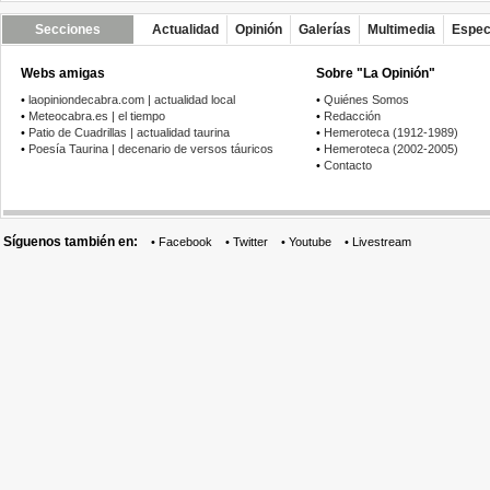
Secciones
Actualidad
Opinión
Galerías
Multimedia
Espec
Webs amigas
Sobre "La Opinión"
•
laopiniondecabra.com | actualidad local
•
Quiénes Somos
•
Meteocabra.es | el tiempo
•
Redacción
•
Patio de Cuadrillas | actualidad taurina
•
Hemeroteca (1912-1989)
•
Poesía Taurina | decenario de versos táuricos
•
Hemeroteca (2002-2005)
•
Contacto
Síguenos también en:
•
Facebook
•
Twitter
•
Youtube
•
Livestream