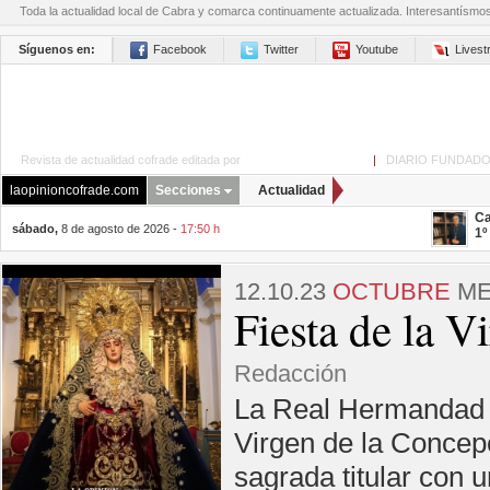
Toda la actualidad local de Cabra y comarca continuamente actualizada. Interesantísmo
Síguenos en:
Facebook
Twitter
Youtube
Lives
Revista de actualidad cofrade editada por
La Opinión de Cabra
|
DIARIO FUNDADO
laopinioncofrade.com
Secciones
Actualidad
Ca
sábado,
8 de agosto de 2026 -
17:50 h
1º
12.10.23
OCTUBRE
ME
Fiesta de la V
Redacción
La Real Hermandad de
Virgen de la Concep
sagrada titular con 