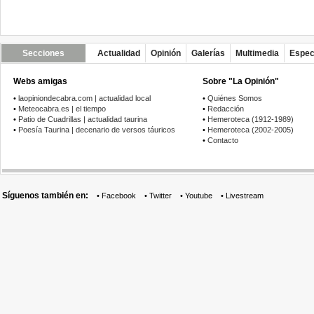
Secciones
Actualidad
Opinión
Galerías
Multimedia
Espec
Webs amigas
Sobre "La Opinión"
•
laopiniondecabra.com | actualidad local
•
Quiénes Somos
•
Meteocabra.es | el tiempo
•
Redacción
•
Patio de Cuadrillas | actualidad taurina
•
Hemeroteca (1912-1989)
•
Poesía Taurina | decenario de versos táuricos
•
Hemeroteca (2002-2005)
•
Contacto
Síguenos también en:
•
Facebook
•
Twitter
•
Youtube
•
Livestream