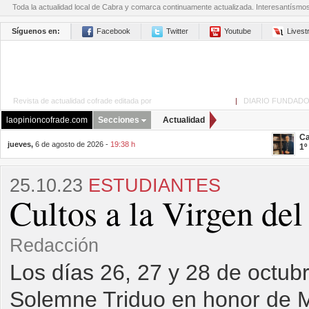
Toda la actualidad local de Cabra y comarca continuamente actualizada. Interesantísmo
Síguenos en:
Facebook
Twitter
Youtube
Lives
Revista de actualidad cofrade editada por
La Opinión de Cabra
|
DIARIO FUNDADO
laopinioncofrade.com
Secciones
Actualidad
Ca
jueves,
6 de agosto de 2026 -
19:38 h
1º
25.10.23
ESTUDIANTES
Cultos a la Virgen del
Redacción
Los días 26, 27 y 28 de octubr
Solemne Triduo en honor de M