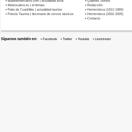
•
laopiniondecabra.com | actualidad local
•
Quiénes Somos
•
Meteocabra.es | el tiempo
•
Redacción
•
Patio de Cuadrillas | actualidad taurina
•
Hemeroteca (1912-1989)
•
Poesía Taurina | decenario de versos táuricos
•
Hemeroteca (2002-2005)
•
Contacto
Síguenos también en:
•
Facebook
•
Twitter
•
Youtube
•
Livestream