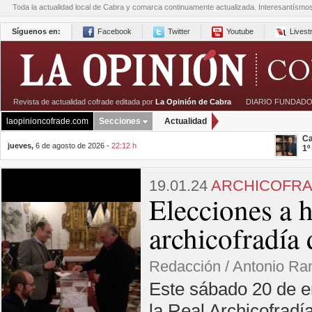
Toda la actualidad local de Cabra y comarca continuamente actualizada. Interesantísmo
Síguenos en:
Facebook
Twitter
Youtube
Lives
Revista de actualidad cofrade editada por
La Opinión de Cabra
|
DIARIO FUNDADO
laopinioncofrade.com
Secciones
Actualidad
Ca
jueves,
6 de agosto de 2026 -
22:12 h
1º
19.01.24
ARCHICOFRAD
Elecciones a 
archicofradía 
Redacción / Antonio R
Este sábado 20 de e
la Real Archicofradí