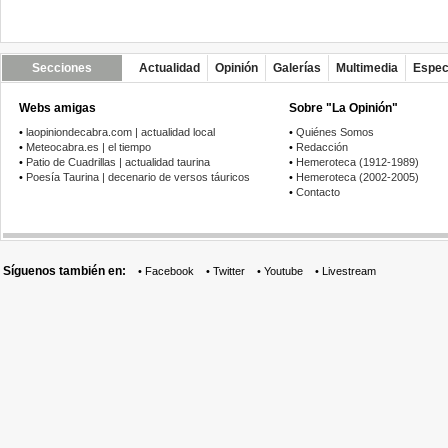
Secciones
Actualidad
Opinión
Galerías
Multimedia
Espec
Webs amigas
Sobre "La Opinión"
•
laopiniondecabra.com | actualidad local
•
Quiénes Somos
•
Meteocabra.es | el tiempo
•
Redacción
•
Patio de Cuadrillas | actualidad taurina
•
Hemeroteca (1912-1989)
•
Poesía Taurina | decenario de versos táuricos
•
Hemeroteca (2002-2005)
•
Contacto
Síguenos también en:
•
Facebook
•
Twitter
•
Youtube
•
Livestream