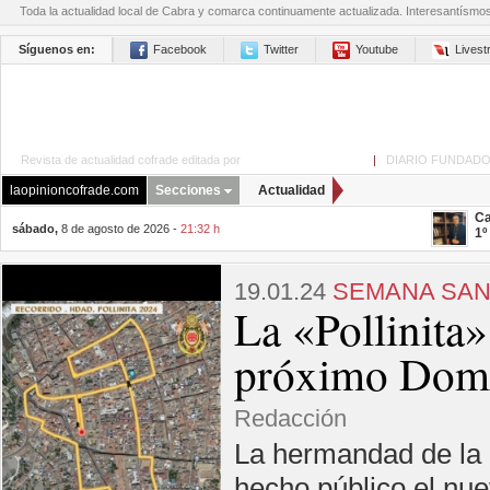
Toda la actualidad local de Cabra y comarca continuamente actualizada. Interesantísmo
Síguenos en:
Facebook
Twitter
Youtube
Lives
Revista de actualidad cofrade editada por
La Opinión de Cabra
|
DIARIO FUNDADO
laopinioncofrade.com
Secciones
Actualidad
Ca
sábado,
8 de agosto de 2026 -
21:32 h
1º
19.01.24
SEMANA SAN
La «Pollinita»
próximo Dom
Redacción
La hermandad de la E
hecho público el nue