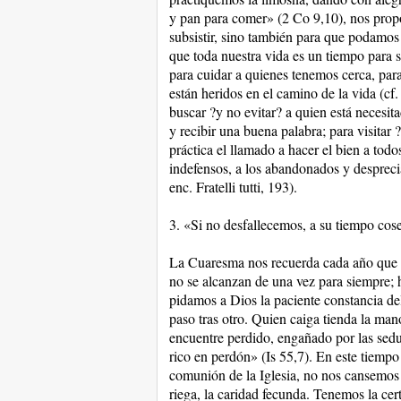
y pan para comer» (2 Co 9,10), nos prop
subsistir, sino también para que podamos 
que toda nuestra vida es un tiempo para
para cuidar a quienes tenemos cerca, pa
están heridos en el camino de la vida (c
buscar ?y no evitar? a quien está necesit
y recibir una buena palabra; para visita
práctica el llamado a hacer el bien a to
indefensos, a los abandonados y despreci
enc. Fratelli tutti, 193).
3. «Si no desfallecemos, a su tiempo co
La Cuaresma nos recuerda cada año que «e
no se alcanzan de una vez para siempre; h
pidamos a Dios la paciente constancia del 
paso tras otro. Quien caiga tienda la man
encuentre perdido, engañado por las sedu
rico en perdón» (Is 55,7). En este tiemp
comunión de la Iglesia, no nos cansemos d
riega, la caridad fecunda. Tenemos la cer