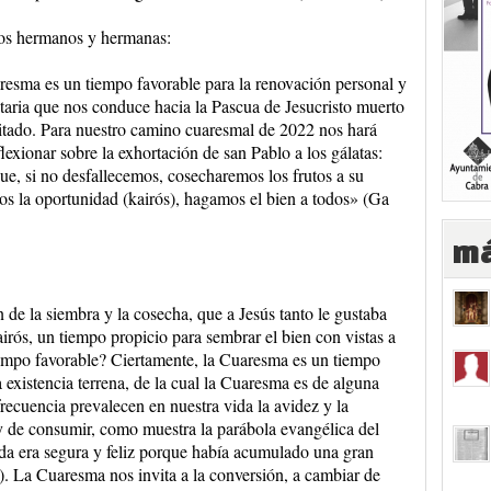
os hermanos y hermanas:
esma es un tiempo favorable para la renovación personal y
aria que nos conduce hacia la Pascua de Jesucristo muerto
itado. Para nuestro camino cuaresmal de 2022 nos hará
flexionar sobre la exhortación de san Pablo a los gálatas:
e, si no desfallecemos, cosecharemos los frutos a su
os la oportunidad (kairós), hagamos el bien a todos» (Ga
má
 de la siembra y la cosecha, que a Jesús tanto le gustaba
irós, un tiempo propicio para sembrar el bien con vistas a
iempo favorable? Ciertamente, la Cuaresma es un tiempo
 existencia terrena, de la cual la Cuaresma es de alguna
cuencia prevalecen en nuestra vida la avidez y la
 y de consumir, como muestra la parábola evangélica del
da era segura y feliz porque había acumulado una gran
). La Cuaresma nos invita a la conversión, a cambiar de