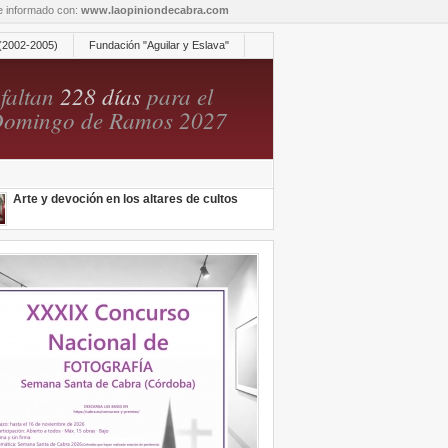
re informado con:
www.laopiniondecabra.com
(2002-2005)
Fundación "Aguilar y Eslava"
faltan
228 días
para el
omingo de Ramos 2027
Arte y devoción en los altares de cultos