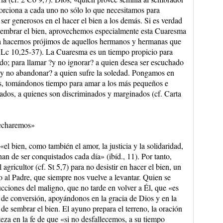
orciona a cada uno no sólo lo que necesitamos para
ser generosos en el hacer el bien a los demás. Si es verdad
 sembrar el bien, aprovechemos especialmente esta Cuaresma
ra hacernos prójimos de aquellos hermanos y hermanas que
f. Lc 10,25-37). La Cuaresma es un tiempo propicio para
ado; para llamar ?y no ignorar? a quien desea ser escuchado
r ?y no abandonar? a quien sufre la soledad. Pongamos en
dos, tomándonos tiempo para amar a los más pequeños e
ados, a quienes son discriminados y marginados (cf. Carta
secharemos»
l bien, como también el amor, la justicia y la solidaridad,
an de ser conquistados cada día» (ibíd., 11). Por tanto,
agricultor (cf. St 5,7) para no desistir en hacer el bien, un
o al Padre, que siempre nos vuelve a levantar. Quien se
cciones del maligno, que no tarde en volver a Él, que «es
o de conversión, apoyándonos en la gracia de Dios y en la
e sembrar el bien. El ayuno prepara el terreno, la oración
teza en la fe de que «si no desfallecemos, a su tiempo