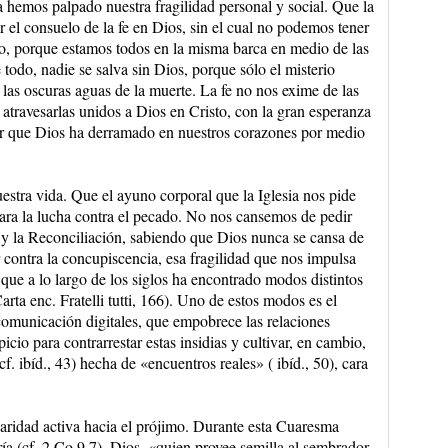
a hemos palpado nuestra fragilidad personal y social. Que la
el consuelo de la fe en Dios, sin el cual no podemos tener
solo, porque estamos todos en la misma barca en medio de las
e todo, nadie se salva sin Dios, porque sólo el misterio
las oscuras aguas de la muerte. La fe no nos exime de las
 atravesarlas unidos a Dios en Cristo, con la gran esperanza
r que Dios ha derramado en nuestros corazones por medio
estra vida. Que el ayuno corporal que la Iglesia nos pide
para la lucha contra el pecado. No nos cansemos de pedir
 y la Reconciliación, sabiendo que Dios nunca se cansa de
contra la concupiscencia, esa fragilidad que nos impulsa
 que a lo largo de los siglos ha encontrado modos distintos
rta enc. Fratelli tutti, 166). Uno de estos modos es el
omunicación digitales, que empobrece las relaciones
o para contrarrestar estas insidias y cultivar, en cambio,
 ibíd., 43) hecha de «encuentros reales» ( ibíd., 50), cara
aridad activa hacia el prójimo. Durante esta Cuaresma
ía (cf. 2 Co 9,7). Dios, «quien provee semilla al sembrador