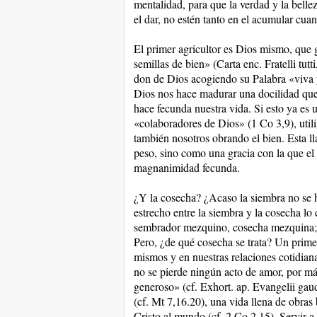
mentalidad, para que la verdad y la belle
el dar, no estén tanto en el acumular cuan
El primer agricultor es Dios mismo, qu
semillas de bien» (Carta enc. Fratelli tu
don de Dios acogiendo su Palabra «viva y
Dios nos hace madurar una docilidad que 
hace fecunda nuestra vida. Si esto ya es 
«colaboradores de Dios» (1 Co 3,9), utili
también nosotros obrando el bien. Esta 
peso, sino como una gracia con la que el
magnanimidad fecunda.
¿Y la cosecha? ¿Acaso la siembra no se h
estrecho entre la siembra y la cosecha l
sembrador mezquino, cosecha mezquina; 
Pero, ¿de qué cosecha se trata? Un prime
mismos y en nuestras relaciones cotidian
no se pierde ningún acto de amor, por m
generoso» (cf. Exhort. ap. Evangelii gaud
(cf. Mt 7,16.20), una vida llena de obras
Cristo al mundo (cf. 2 Co 2,15). Servir a