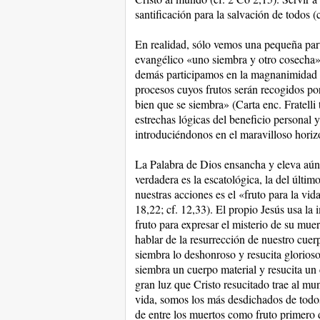
santificación para la salvación de todos (
En realidad, sólo vemos una pequeña part
evangélico «uno siembra y otro cosecha» 
demás participamos en la magnanimidad d
procesos cuyos frutos serán recogidos por
bien que se siembra» (Carta enc. Fratelli 
estrechas lógicas del beneficio personal y
introduciéndonos en el maravilloso horiz
La Palabra de Dios ensancha y eleva aún
verdadera es la escatológica, la del últim
nuestras acciones es el «fruto para la vid
18,22; cf. 12,33). El propio Jesús usa la 
fruto para expresar el misterio de su muer
hablar de la resurrección de nuestro cuerp
siembra lo deshonroso y resucita glorioso; 
siembra un cuerpo material y resucita un 
gran luz que Cristo resucitado trae al mu
vida, somos los más desdichados de todos
de entre los muertos como fruto primero 