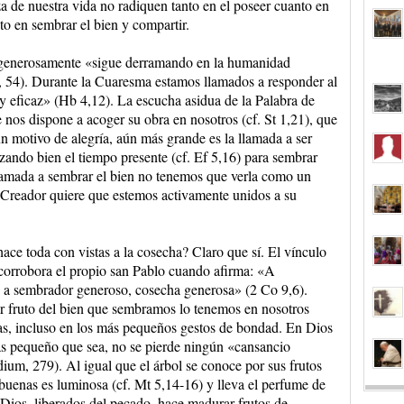
za de nuestra vida no radiquen tanto en el poseer cuanto en
to en sembrar el bien y compartir.
e generosamente «sigue derramando en la humanidad
tti, 54). Durante la Cuaresma estamos llamados a responder al
 eficaz» (Hb 4,12). La escucha asidua de la Palabra de
nos dispone a acoger su obra en nosotros (cf. St 1,21), que
un motivo de alegría, aún más grande es la llamada a ser
zando bien el tiempo presente (cf. Ef 5,16) para sembrar
llamada a sembrar el bien no tenemos que verla como un
 Creador quiere que estemos activamente unidos a su
ace toda con vistas a la cosecha? Claro que sí. El vínculo
o corrobora el propio san Pablo cuando afirma: «A
a sembrador generoso, cosecha generosa» (2 Co 9,6).
r fruto del bien que sembramos lo tenemos en nosotros
as, incluso en los más pequeños gestos de bondad. En Dios
ás pequeño que sea, no se pierde ningún «cansancio
ium, 279). Al igual que el árbol se conoce por sus frutos
 buenas es luminosa (cf. Mt 5,14-16) y lleva el perfume de
 Dios, liberados del pecado, hace madurar frutos de