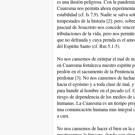
es una ilusión peligrosa. Con la pandemi
Cuaresma nos permita ahora experimentar 
estabilidad (cf. Is 7,9). Nadie se salva 
tempestades de la historia [2]; pero, sobr
pascual de Jesucristo nos concede vencer 
tribulaciones de la vida, pero nos permite
que no defrauda y cuya prenda es el amo
del Espíritu Santo (cf. Rm 5,1-5).
No nos cansemos de extirpar el mal de nu
en Cuaresma fortalezca nuestro espíritu 
perdón en el sacramento de la Penitencia
perdonar [3]. No nos cansemos de luchar 
hacia el egoísmo y a toda clase de mal, y
para hundir al hombre en el pecado (cf. Ca
riesgo de dependencia de los medios de c
humanas. La Cuaresma es un tiempo propici
una comunicación humana más integral (cf.
a cara.
No nos cansemos de hacer el bien en la c
practiquemos la limosna, dando con alegr