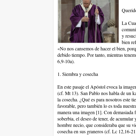
Querid
La Cuar
comunit
y resuc
bien re
«No nos cansemos de hacer el bien, porqu
debido tiempo. Por tanto, mientras tenem
6,9-10a).
1. Siembra y cosecha
En este pasaje el Apóstol evoca la imagen
(cf. Mt 13). San Pablo nos habla de un ka
la cosecha. ¿Qué es para nosotros este t
favorable, pero también lo es toda nuestra
manera una imagen [1]. Con demasiada fre
soberbia, el deseo de tener, de acumular
hombre necio, que consideraba que su vi
cosecha en sus graneros (cf. Lc 12,16-21