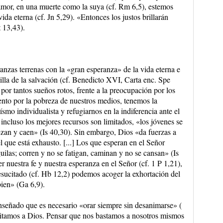
amor, en una muerte como la suya (cf. Rm 6,5), estemos
ida eterna (cf. Jn 5,29). «Entonces los justos brillarán
 13,43).
anzas terrenas con la «gran esperanza» de la vida eterna e
illa de la salvación (cf. Benedicto XVI, Carta enc. Spe
n por tantos sueños rotos, frente a la preocupación por los
iento por la pobreza de nuestros medios, tenemos la
smo individualista y refugiarnos en la indiferencia ante el
incluso los mejores recursos son limitados, «los jóvenes se
ezan y caen» (Is 40,30). Sin embargo, Dios «da fuerzas a
l que está exhausto. [...] Los que esperan en el Señor
ilas; corren y no se fatigan, caminan y no se cansan» (Is
nuestra fe y nuestra esperanza en el Señor (cf. 1 P 1,21),
resucitado (cf. Hb 12,2) podemos acoger la exhortación del
ien» (Ga 6,9).
nseñado que es necesario «orar siempre sin desanimarse» (
itamos a Dios. Pensar que nos bastamos a nosotros mismos