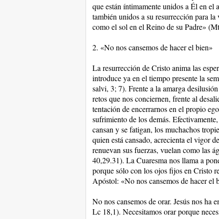
que están íntimamente unidos a Él en el 
también unidos a su resurrección para la v
como el sol en el Reino de su Padre» (Mt
2. «No nos cansemos de hacer el bien»
La resurrección de Cristo anima las esper
introduce ya en el tiempo presente la sem
salvi, 3; 7). Frente a la amarga desilusió
retos que nos conciernen, frente al desal
tentación de encerrarnos en el propio egoí
sufrimiento de los demás. Efectivamente, 
cansan y se fatigan, los muchachos tropi
quien está cansado, acrecienta el vigor de
renuevan sus fuerzas, vuelan como las águ
40,29.31). La Cuaresma nos llama a poner 
porque sólo con los ojos fijos en Cristo 
Apóstol: «No nos cansemos de hacer el b
No nos cansemos de orar. Jesús nos ha e
Lc 18,1). Necesitamos orar porque neces