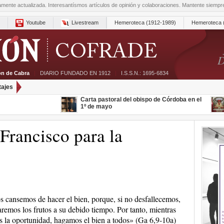
amente actualizada. Interesantísmos artículos de opinión y colaboraciones. Mantente siemp
Youtube
Livestream
Hemeroteca (1912-1989)
Hemeroteca 
D
ón de Cabra
|
DIARIO FUNDADO EN 1912
|
I.S.S.N.: 1695-6834
tajes
Carta pastoral del obispo de Córdoba en el
1º de mayo
Francisco para la
 cansemos de hacer el bien, porque, si no desfallecemos,
remos los frutos a su debido tiempo. Por tanto, mientras
 la oportunidad, hagamos el bien a todos» (Ga 6,9-10a)