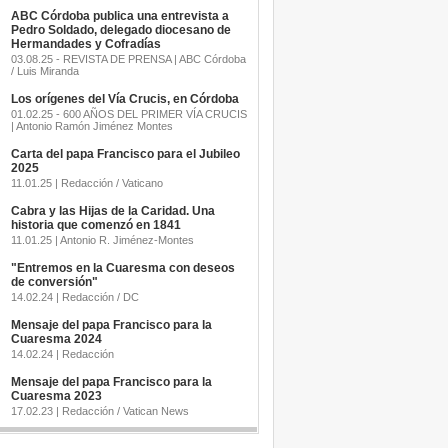
ABC Córdoba publica una entrevista a
Pedro Soldado, delegado diocesano de
Hermandades y Cofradías
03.08.25 - REVISTA DE PRENSA | ABC Córdoba
/ Luis Miranda
Los orígenes del Vía Crucis, en Córdoba
01.02.25 - 600 AÑOS DEL PRIMER VÍA CRUCIS
| Antonio Ramón Jiménez Montes
Carta del papa Francisco para el Jubileo
2025
11.01.25 | Redacción / Vaticano
Cabra y las Hijas de la Caridad. Una
historia que comenzó en 1841
11.01.25 | Antonio R. Jiménez-Montes
"Entremos en la Cuaresma con deseos
de conversión"
14.02.24 | Redacción / DC
Mensaje del papa Francisco para la
Cuaresma 2024
14.02.24 | Redacción
Mensaje del papa Francisco para la
Cuaresma 2023
17.02.23 | Redacción / Vatican News