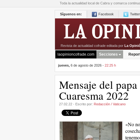
Toda la actualidad local de Cabra y comarca continu
Síguenos en:
Facebook
Twitter
Revista de actualidad cofrade editada por
La Opini
laopinioncofrade.com
Secciones
Repor
jueves,
6 de agosto de 2026 -
22:25 h
Mensaje del papa 
Cuaresma 2022
27.02.22 - Escrito por:
Redacción / Vaticano
«No nos
cosecha
tenemos