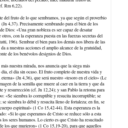
cf. Rm 6,22).
e del fruto de lo que sembramos, ya que según el proverbio
(Jn 4,37). Precisamente sembrando para el bien de los
e Dios: «Una gran nobleza es ser capaz de desatar
 otros, con la esperanza puesta en las fuerzas secretas del
tutti, 196). Sembrar el bien para los demás nos libera de las
 da a nuestras acciones el amplio alcance de la gratuidad,
onte de los benévolos designios de Dios.
 más nuestra mirada, nos anuncia que la siega más
o día, el día sin ocaso. El fruto completo de nuestra vida y
a eterna» (Jn 4,36), que será nuestro «tesoro en el cielo» (Lc
imagen de la semilla que muere al caer en la tierra y que da
te y resurrección (cf. Jn 12,24); y san Pablo la retoma para
o: «Se siembra lo corruptible y resucita incorruptible; se
se siembra lo débil y resucita lleno de fortaleza; en fin, se
cuerpo espiritual» (1 Co 15,42-44). Esta esperanza es la
ndo: «Si lo que esperamos de Cristo se reduce sólo a esta
 los seres humanos. Lo cierto es que Cristo ha resucitado
de los que murieron» (1 Co 15,19-20), para que aquellos