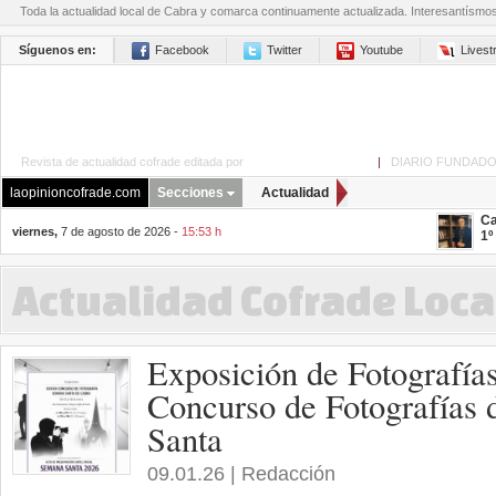
Toda la actualidad local de Cabra y comarca continuamente actualizada. Interesantísmo
Síguenos en:
Facebook
Twitter
Youtube
Lives
Revista de actualidad cofrade editada por
La Opinión de Cabra
|
DIARIO FUNDADO
laopinioncofrade.com
Secciones
Actualidad
Ca
viernes,
7 de agosto de 2026 -
15:53 h
1º
Actualidad Cofrade Loca
Exposición de Fotografí
Concurso de Fotografías 
Santa
09.01.26 | Redacción