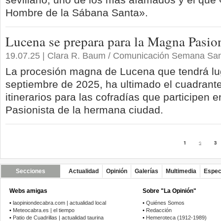
Hombre de la Sábana Santa».
Lucena se prepara para la Magna Pasion
19.07.25 | Clara R. Baum / Comunicación Semana Sa
La procesión magna de Lucena que tendrá lu
septiembre de 2025, ha ultimado el cuadrante
itinerarios para las cofradías que participen
Pasionista de la hermana ciudad.
1
2
3
Secciones
Actualidad
Opinión
Galerías
Multimedia
Espec
Webs amigas
Sobre "La Opinión"
•
laopiniondecabra.com | actualidad local
•
Quiénes Somos
•
Meteocabra.es | el tiempo
•
Redacción
•
Patio de Cuadrillas | actualidad taurina
•
Hemeroteca (1912-1989)