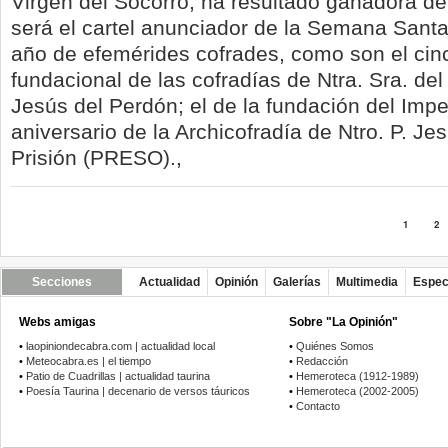
Virgen del Socorro, ha resultado ganadora de
será el cartel anunciador de la Semana Sant
año de efemérides cofrades, como son el cin
fundacional de las cofradías de Ntra. Sra. del
Jesús del Perdón; el de la fundación del Imp
aniversario de la Archicofradía de Ntro. P. Je
Prisión (PRESO).,
1
2
Secciones
Actualidad
Opinión
Galerías
Multimedia
Espec
Webs amigas
Sobre "La Opinión"
•
laopiniondecabra.com | actualidad local
•
Quiénes Somos
•
Meteocabra.es | el tiempo
•
Redacción
•
Patio de Cuadrillas | actualidad taurina
•
Hemeroteca (1912-1989)
•
Poesía Taurina | decenario de versos táuricos
•
Hemeroteca (2002-2005)
•
Contacto