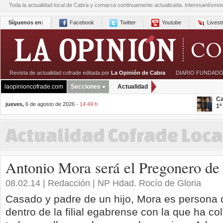
Toda la actualidad local de Cabra y comarca continuamente actualizada. Interesantísmo
Síguenos en:
Facebook
Twitter
Youtube
Lives
Revista de actualidad cofrade editada por
La Opinión de Cabra
|
DIARIO FUNDADO
laopinioncofrade.com
Secciones
Actualidad
Ca
jueves,
6 de agosto de 2026 -
14:49 h
1º
Actualidad Cofrade Loca
Antonio Mora será el Pregonero de
08.02.14 | Redacción | NP Hdad. Rocío de Gloria
Casado y padre de un hijo, Mora es persona 
dentro de la filial egabrense con la que ha c