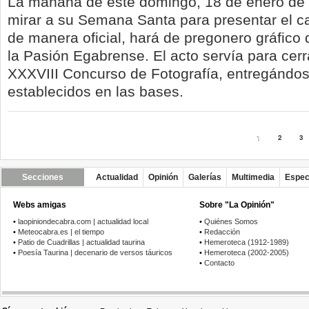
La mañana de este domingo, 18 de enero de 
mirar a su Semana Santa para presentar el ca
de manera oficial, hará de pregonero gráfico 
la Pasión Egabrense. El acto servía para cerr
XXXVIII Concurso de Fotografía, entregándos
establecidos en las bases.
1
2
3
Secciones
Actualidad
Opinión
Galerías
Multimedia
Espec
Webs amigas
Sobre "La Opinión"
•
laopiniondecabra.com | actualidad local
•
Quiénes Somos
•
Meteocabra.es | el tiempo
•
Redacción
•
Patio de Cuadrillas | actualidad taurina
•
Hemeroteca (1912-1989)
•
Poesía Taurina | decenario de versos táuricos
•
Hemeroteca (2002-2005)
•
Contacto