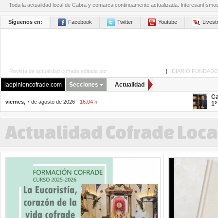
Toda la actualidad local de Cabra y comarca continuamente actualizada. Interesantísmo
Síguenos en:
Facebook
Twitter
Youtube
Lives
Revista de actualidad cofrade editada por
La Opinión de Cabra
|
DIARIO FUNDADO
laopinioncofrade.com
Secciones
Actualidad
Ca
viernes,
7 de agosto de 2026 -
16:04 h
1º
Actualidad Cofrade Loca