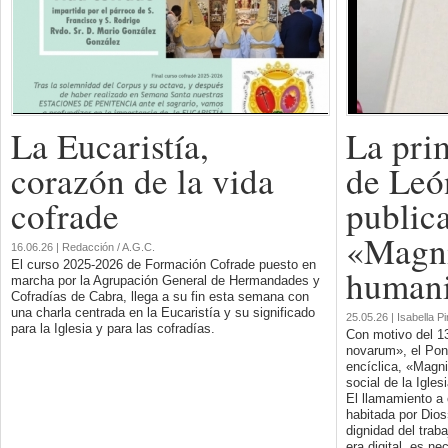
La Eucaristía,
La pri
corazón de la vida
de Leó
cofrade
public
«Magni
16.06.26 | Redacción / A.G.C.
El curso 2025-2026 de Formación Cofrade puesto en
humani
marcha por la Agrupación General de Hermandades y
Cofradías de Cabra, llega a su fin esta semana con
una charla centrada en la Eucaristía y su significado
25.05.26 | Isabella P
para la Iglesia y para las cofradías.
Con motivo del 13
novarum», el Pont
encíclica, «Magni
social de la Iglesi
El llamamiento a
habitada por Dios
dignidad del traba
era digital, es ne