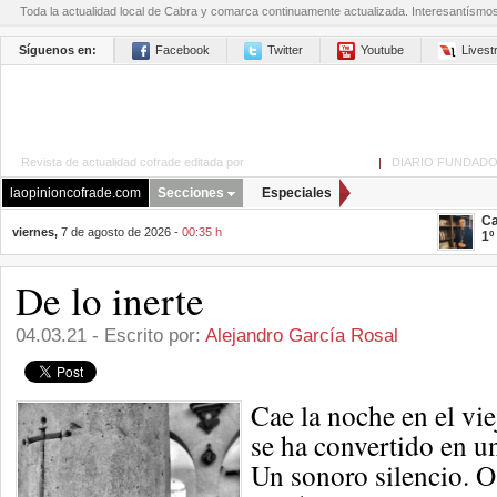
Toda la actualidad local de Cabra y comarca continuamente actualizada. Interesantísmo
Síguenos en:
Facebook
Twitter
Youtube
Lives
Revista de actualidad cofrade editada por
La Opinión de Cabra
|
DIARIO FUNDADO
laopinioncofrade.com
Secciones
Especiales
Ca
viernes,
7 de agosto de 2026 -
00:35 h
1º
De lo inerte
04.03.21 - Escrito por:
Alejandro García Rosal
Cae la noche en el vi
se ha convertido en u
Un sonoro silencio. O