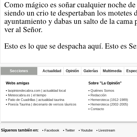
Como mágico es soñar cualquier noche d
siendo un crio te despertaban los motetes de
ayuntamiento y dabas un salto de la cama p
ver al Señor.
Esto es lo que se despacha aquí. Esto es S
Secciones
Actualidad
Opinión
Galerías
Multimedia
Espec
Webs amigas
Sobre "La Opinión"
•
laopiniondecabra.com | actualidad local
•
Quiénes Somos
•
Meteocabra.es | el tiempo
•
Redacción
•
Patio de Cuadrillas | actualidad taurina
•
Hemeroteca (1912-1989)
•
Poesía Taurina | decenario de versos táuricos
•
Hemeroteca (2002-2005)
•
Contacto
Síguenos también en:
•
Facebook
•
Twitter
•
Youtube
•
Livestream