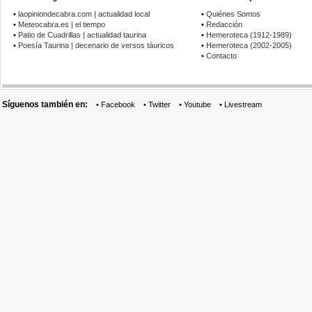
•
laopiniondecabra.com | actualidad local
•
Quiénes Somos
•
Meteocabra.es | el tiempo
•
Redacción
•
Patio de Cuadrillas | actualidad taurina
•
Hemeroteca (1912-1989)
•
Poesía Taurina | decenario de versos táuricos
•
Hemeroteca (2002-2005)
•
Contacto
Síguenos también en:
•
Facebook
•
Twitter
•
Youtube
•
Livestream