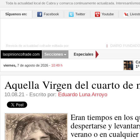
Toda la actualidad local de Cabra y comarca continuamente actualizada. Interesantísmo
Síguenos en:
Facebook
Twitter
Youtube
Lives
Revista de actualidad cofrade editada por
La Opinión de Cabra
|
DIARIO FUNDADO
laopinioncofrade.com
Secciones
Especiales
Ca
viernes,
7 de agosto de 2026 -
10:49 h
1º
Aquella Virgen del cuarto de 
10.08.21 - Escrito por:
Eduardo Luna Arroyo
Eran tiempos en los q
despertarse y levantar
verano o en cualquier