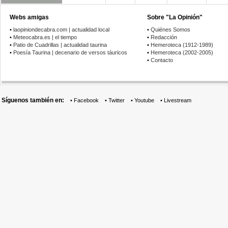
Webs amigas
Sobre "La Opinión"
•
laopiniondecabra.com | actualidad local
•
Quiénes Somos
•
Meteocabra.es | el tiempo
•
Redacción
•
Patio de Cuadrillas | actualidad taurina
•
Hemeroteca (1912-1989)
•
Poesía Taurina | decenario de versos táuricos
•
Hemeroteca (2002-2005)
•
Contacto
Síguenos también en:
•
Facebook
•
Twitter
•
Youtube
•
Livestream