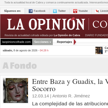
Toda la actualidad local de Cabra y comarca continuamente actualizada. Interesantísmo
Síguenos en:
Facebook
Twitter
Youtube
Lives
Revista de actualidad cofrade editada por
La Opinión de Cabra
|
DIARIO FUNDADO
laopinioncofrade.com
Secciones
Reportajes
Ca
sábado,
8 de agosto de 2026 -
04:28 h
1º
A Fondo
Entre Baza y Guadix, la 
Socorro
12.03.14 | Antonio R. Jiménez
La complejidad de las atribucion