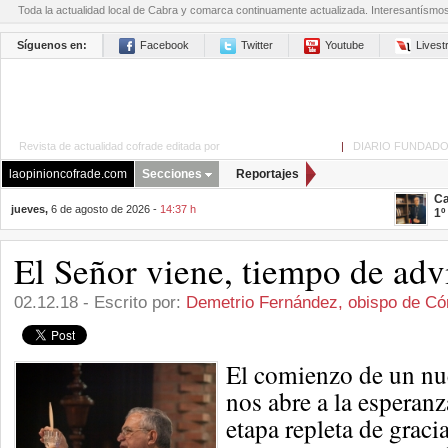
Toda la actualidad local de Cabra y comarca continuamente actualizada. Interesantísmo
Síguenos en:
Facebook
Twitter
Youtube
Lives
Revista de actualidad cofrade editada por
La Opinión de Cabra
|
DIARIO FUNDADO
laopinioncofrade.com
Secciones
Reportajes
Ca
jueves,
6 de agosto de 2026 -
14:37 h
1º
El Señor viene, tiempo de adv
02.12.18 - Escrito por:
Demetrio Fernández, obispo de Có
El comienzo de un nue
nos abre a la esperan
etapa repleta de graci