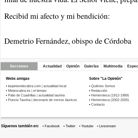
Recibid mi afecto y mi bendición:
Demetrio Fernández, obispo de Córdoba
Secciones
Actualidad
Opinión
Galerías
Multimedia
Espec
Webs amigas
Sobre "La Opinión"
•
laopiniondecabra.com | actualidad local
•
Quiénes Somos
•
Meteocabra.es | el tiempo
•
Redacción
•
Patio de Cuadrillas | actualidad taurina
•
Hemeroteca (1912-1989)
•
Poesía Taurina | decenario de versos táuricos
•
Hemeroteca (2002-2005)
•
Contacto
Síguenos también en:
•
Facebook
•
Twitter
•
Youtube
•
Livestream